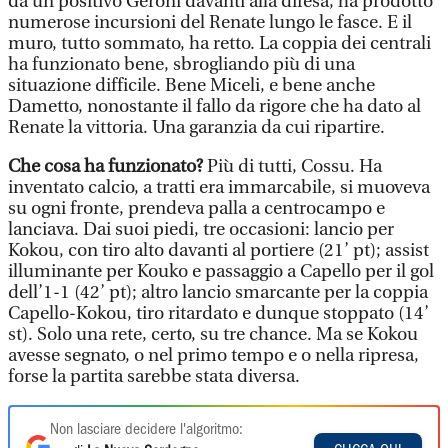
da un positivo Geroni davanti alla difesa, ha prodotto
numerose incursioni del Renate lungo le fasce. E il
muro, tutto sommato, ha retto. La coppia dei centrali
ha funzionato bene, sbrogliando più di una
situazione difficile. Bene Miceli, e bene anche
Dametto, nonostante il fallo da rigore che ha dato al
Renate la vittoria. Una garanzia da cui ripartire.
Che cosa ha funzionato?
Più di tutti, Cossu. Ha
inventato calcio, a tratti era immarcabile, si muoveva
su ogni fronte, prendeva palla a centrocampo e
lanciava. Dai suoi piedi, tre occasioni: lancio per
Kokou, con tiro alto davanti al portiere (21’ pt); assist
illuminante per Kouko e passaggio a Capello per il gol
dell’1-1 (42’ pt); altro lancio smarcante per la coppia
Capello-Kokou, tiro ritardato e dunque stoppato (14’
st). Solo una rete, certo, su tre chance. Ma se Kokou
avesse segnato, o nel primo tempo e o nella ripresa,
forse la partita sarebbe stata diversa.
Non lasciare decidere l'algoritmo: