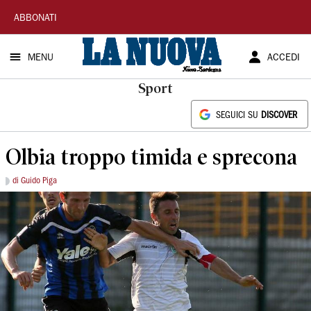
La
ABBONATI
Nuova
MENU
ACCEDI
Sardegna
Sport
SEGUICI SU
DISCOVER
Olbia troppo timida e sprecona
di Guido Piga