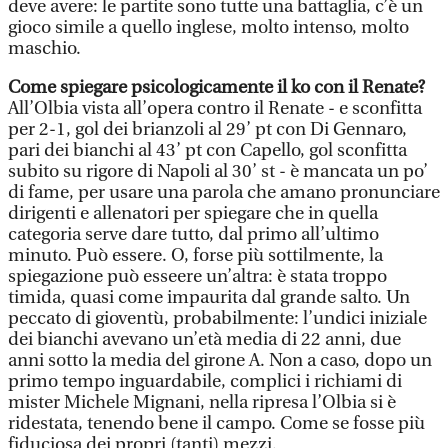
deve avere: le partite sono tutte una battaglia, c’è un
gioco simile a quello inglese, molto intenso, molto
maschio.
Come spiegare psicologicamente il ko con il Renate?
All’Olbia vista all’opera contro il Renate - e sconfitta
per 2-1, gol dei brianzoli al 29’ pt con Di Gennaro,
pari dei bianchi al 43’ pt con Capello, gol sconfitta
subito su rigore di Napoli al 30’ st - è mancata un po’
di fame, per usare una parola che amano pronunciare
dirigenti e allenatori per spiegare che in quella
categoria serve dare tutto, dal primo all’ultimo
minuto. Può essere. O, forse più sottilmente, la
spiegazione può esseere un’altra: è stata troppo
timida, quasi come impaurita dal grande salto. Un
peccato di gioventù, probabilmente: l’undici iniziale
dei bianchi avevano un’età media di 22 anni, due
anni sotto la media del girone A. Non a caso, dopo un
primo tempo inguardabile, complici i richiami di
mister Michele Mignani, nella ripresa l’Olbia si è
ridestata, tenendo bene il campo. Come se fosse più
fiduciosa dei propri (tanti) mezzi.