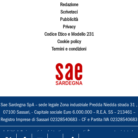
Redazione
Scriveteci
Pubblicità
Privacy
Codice Etico e Modello 231
Cookie policy
Termini e condizioni
Sae Sardegna SpA – sede legale Zona industriale Predda Niedda strada 31 ,
07100 Sassari, - Capitale sociale Euro 6.000.000 – R.E.A. SS – 213461 –
Registro Imprese di Sassari 02328540683 – CF e Partita IVA 02328540683
I diritti delle immagini e dei testi sono riservati. È espressamente vietata la