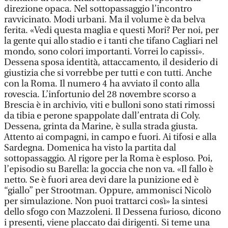
direzione opaca. Nel sottopassaggio l’incontro
ravvicinato. Modi urbani. Ma il volume è da belva
ferita. «Vedi questa maglia e questi Mori? Per noi, per
la gente qui allo stadio e i tanti che tifano Cagliari nel
mondo, sono colori importanti. Vorrei lo capissi».
Dessena sposa identità, attaccamento, il desiderio di
giustizia che si vorrebbe per tutti e con tutti. Anche
con la Roma. Il numero 4 ha avviato il conto alla
rovescia. L’infortunio del 28 novembre scorso a
Brescia è in archivio, viti e bulloni sono stati rimossi
da tibia e perone spappolate dall’entrata di Coly.
Dessena, grinta da Marine, è sulla strada giusta.
Attento ai compagni, in campo e fuori. Ai tifosi e alla
Sardegna. Domenica ha visto la partita dal
sottopassaggio. Al rigore per la Roma è esploso. Poi,
l’episodio su Barella: la goccia che non va. «Il fallo è
netto. Se è fuori area devi dare la punizione ed è
“giallo” per Strootman. Oppure, ammonisci Nicolò
per simulazione. Non puoi trattarci così» la sintesi
dello sfogo con Mazzoleni. Il Dessena furioso, dicono
i presenti, viene placcato dai dirigenti. Si teme una