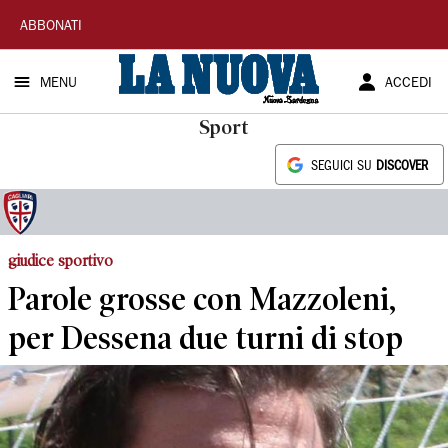
La
ABBONATI
Nuova
MENU
ACCEDI
Sardegna
Sport
SEGUICI SU
DISCOVER
giudice sportivo
Parole grosse con Mazzoleni,
per Dessena due turni di stop