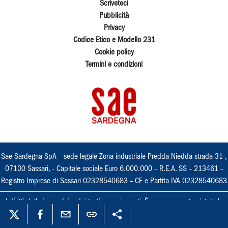
Scriveteci
Pubblicità
Privacy
Codice Etico e Modello 231
Cookie policy
Termini e condizioni
Sae Sardegna SpA – sede legale Zona industriale Predda Niedda strada 31 ,
07100 Sassari, - Capitale sociale Euro 6.000.000 – R.E.A. SS – 213461 –
Registro Imprese di Sassari 02328540683 – CF e Partita IVA 02328540683
I diritti delle immagini e dei testi sono riservati. È espressamente vietata la
loro riproduzione con qualsiasi mezzo e l'adattamento totale o parziale.