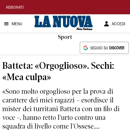
La
ABBONATI
Nuova
MENU
ACCEDI
Sardegna
Sport
SEGUICI SU
DISCOVER
Batteta: «Orgoglioso». Sechi:
«Mea culpa»
«Sono molto orgoglioso per la prova di
carattere dei miei ragazzi – esordisce il
mister dei turritani Batteta con un filo di
voce –, hanno retto l’urto contro una
squadra di livello come l’Ossese....