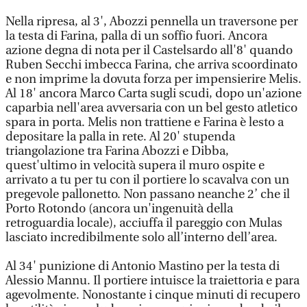
Nella ripresa, al 3', Abozzi pennella un traversone per
la testa di Farina, palla di un soffio fuori. Ancora
azione degna di nota per il Castelsardo all'8' quando
Ruben Secchi imbecca Farina, che arriva scoordinato
e non imprime la dovuta forza per impensierire Melis.
Al 18' ancora Marco Carta sugli scudi, dopo un'azione
caparbia nell'area avversaria con un bel gesto atletico
spara in porta. Melis non trattiene e Farina è lesto a
depositare la palla in rete. Al 20' stupenda
triangolazione tra Farina Abozzi e Dibba,
quest'ultimo in velocità supera il muro ospite e
arrivato a tu per tu con il portiere lo scavalva con un
pregevole pallonetto. Non passano neanche 2’ che il
Porto Rotondo (ancora un'ingenuità della
retroguardia locale), acciuffa il pareggio con Mulas
lasciato incredibilmente solo all’interno dell’area.
Al 34' punizione di Antonio Mastino per la testa di
Alessio Mannu. Il portiere intuisce la traiettoria e para
agevolmente. Nonostante i cinque minuti di recupero