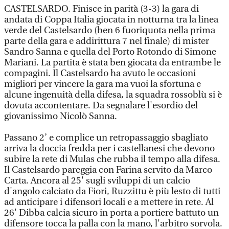
CASTELSARDO. Finisce in parità (3-3) la gara di
andata di Coppa Italia giocata in notturna tra la linea
verde del Castelsardo (ben 6 fuoriquota nella prima
parte della gara e addirittura 7 nel finale) di mister
Sandro Sanna e quella del Porto Rotondo di Simone
Mariani. La partita è stata ben giocata da entrambe le
compagini. Il Castelsardo ha avuto le occasioni
migliori per vincere la gara ma vuoi la sfortuna e
alcune ingenuità della difesa, la squadra rossoblù si è
dovuta accontentare. Da segnalare l'esordio del
giovanissimo Nicolò Sanna.
Passano 2’ e complice un retropassaggio sbagliato
arriva la doccia fredda per i castellanesi che devono
subire la rete di Mulas che rubba il tempo alla difesa.
Il Castelsardo pareggia con Farina servito da Marco
Carta. Ancora al 25' sugli sviluppi di un calcio
d'angolo calciato da Fiori, Ruzzittu è più lesto di tutti
ad anticipare i difensori locali e a mettere in rete. Al
26' Dibba calcia sicuro in porta a portiere battuto un
difensore tocca la palla con la mano, l'arbitro sorvola.