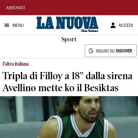
La
ABBONATI
Nuova
MENU
ACCEDI
Sardegna
Sport
SEGUICI SU
DISCOVER
l’altra italiana
Tripla di Filloy a 18” dalla sirena
Avellino mette ko il Besiktas