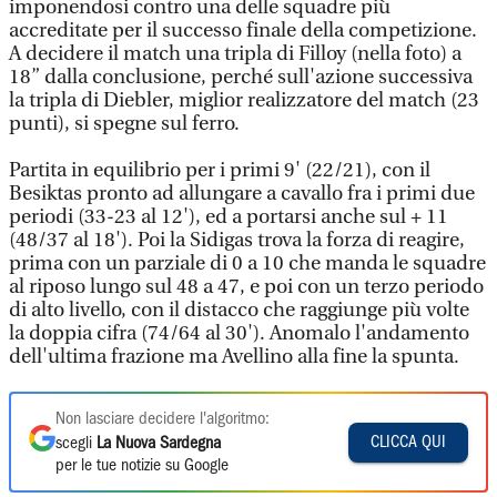
imponendosi contro una delle squadre più
accreditate per il successo finale della competizione.
A decidere il match una tripla di Filloy (nella foto) a
18” dalla conclusione, perché sull'azione successiva
la tripla di Diebler, miglior realizzatore del match (23
punti), si spegne sul ferro.
Partita in equilibrio per i primi 9' (22/21), con il
Besiktas pronto ad allungare a cavallo fra i primi due
periodi (33-23 al 12'), ed a portarsi anche sul + 11
(48/37 al 18'). Poi la Sidigas trova la forza di reagire,
prima con un parziale di 0 a 10 che manda le squadre
al riposo lungo sul 48 a 47, e poi con un terzo periodo
di alto livello, con il distacco che raggiunge più volte
la doppia cifra (74/64 al 30'). Anomalo l'andamento
dell'ultima frazione ma Avellino alla fine la spunta.
Non lasciare decidere l'algoritmo:
CLICCA QUI
scegli
La Nuova Sardegna
per le tue notizie su Google