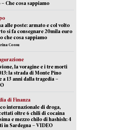
 – Che cosa sappiamo
lpo
a alle poste: armato e col volto
to si fa consegnare 20mila euro
o che cosa sappiamo
erina Cossu
ugurazione
uvione, la voragine e i tre morti
013: la strada di Monte Pino
e a 13 anni dalla tragedia –
EO
ia di Finanza
ico internazionale di droga,
cettati oltre 6 chili di cocaina
sima e mezzo chilo di hashish: 4
ti in Sardegna – VIDEO