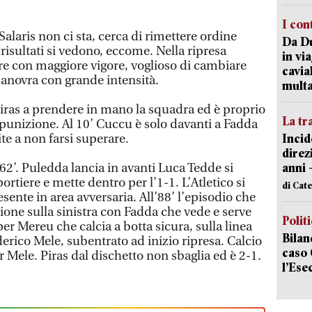
I con
 Salaris non ci sta, cerca di rimettere ordine
Da Du
 risultati si vedono, eccome. Nella ripresa
in vi
are con maggiore vigore, voglioso di cambiare
cavia
anovra con grande intensità.
mult
Piras a prendere in mano la squadra ed è proprio
La tr
 su punizione. Al 10’ Cuccu è solo davanti a Fadda
ite a non farsi superare.
Incid
direz
al 62’. Puledda lancia in avanti Luca Tedde si
anni 
portiere e mette dentro per l’1-1. L’Atletico si
di Cat
sente in area avversaria. All’88’ l’episodio che
zione sulla sinistra con Fadda che vede e serve
Polit
per Mereu che calcia a botta sicura, sulla linea
Bilan
erico Mele, subentrato ad inizio ripresa. Calcio
caso 
r Mele. Piras dal dischetto non sbaglia ed è 2-1.
l’Ese