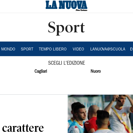
Sport
A MONDO
SPORT
TEMPO LIBERO
VIDEO
LANUOVA@SCUOLA
E
SCEGLI L'EDIZIONE
Cagliari
Nuoro
i carattere