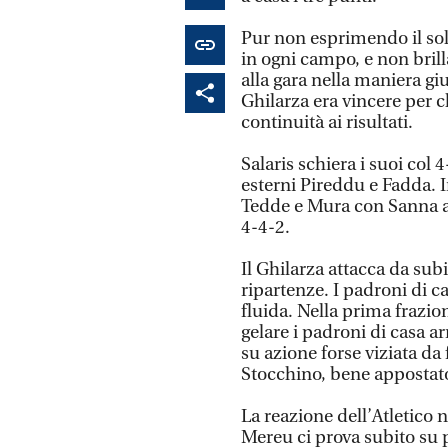
Pur non esprimendo il soli
in ogni campo, e non bril
alla gara nella maniera gi
Ghilarza era vincere per ch
continuità ai risultati.
Salaris schiera i suoi col 
esterni Pireddu e Fadda. 
Tedde e Mura con Sanna al
4-4-2.
Il Ghilarza attacca da sub
ripartenze. I padroni di 
fluida. Nella prima frazio
gelare i padroni di casa arr
su azione forse viziata da 
Stocchino, bene appostato
La reazione dell’Atletico
Mereu ci prova subito su 