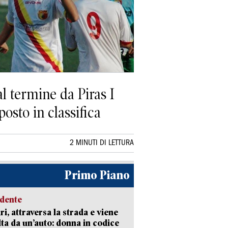
l termine da Piras I
posto in classifica
2 MINUTI DI LETTURA
Primo Piano
idente
ri, attraversa la strada e viene
lta da un’auto: donna in codice