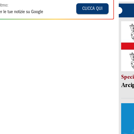
itmo:
CLICCA QUI
r le tue notizie su Google
Speci
Arci