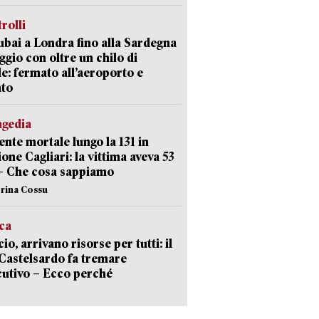
trolli
bai a Londra fino alla Sardegna
aggio con oltre un chilo di
le: fermato all’aeroporto e
ato
agedia
ente mortale lungo la 131 in
ione Cagliari: la vittima aveva 53
– Che cosa sappiamo
erina Cossu
ica
cio, arrivano risorse per tutti: il
Castelsardo fa tremare
cutivo – Ecco perché