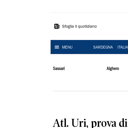
La
Nuova
Sardegna
Sfoglia il quotidiano
MENU
SARDEGNA
ITALI
Sassari
Alghero
Atl. Uri, prova d