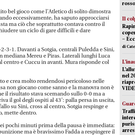
rosso
to bel gioco come l’Atletico di solito dimostra
lando eccessivamente, ha saputo approcciarsi
Il co
usta ma ciò che soprattutto contava contro il
Rapin
iudere un ciclo di gare difficili e dare
coper
– Ecc
di Cat
4-2-3-1. Davanti a Sotgia, centrali Puledda e Sini,
In mediana Mereu e Piras. Laterali lunghi Luca
L’ina
 centro e Cuccu in avanti. Mura risponde col
L’all
nel 2
ito e crea molto rendendosi pericoloso nelle
riapr
casa non giocano come sanno e la manovra non è
VID
ne il risultato stava scemando sullo 0-0 ma a
iva il gol degli ospiti al 43’: palla persa in uscita,
Guard
fallo su Sini, cross al centro, Sotgia respinge e
Traff
, mette dentro.
inter
puris
 nei pochi minuti prima della pausa è immediata:
arres
punizione ma è bravissimo Fadda a respingere il