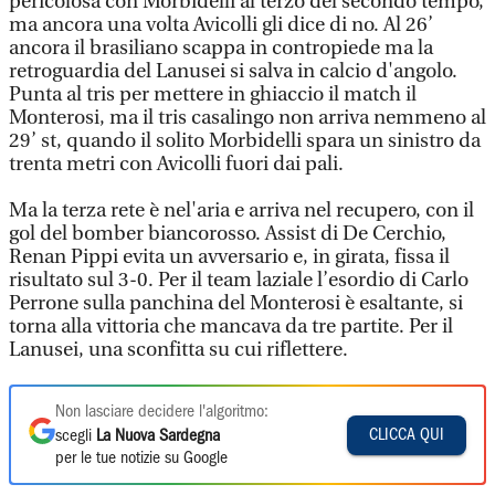
pericolosa con Morbidelli al terzo del secondo tempo,
ma ancora una volta Avicolli gli dice di no. Al 26’
ancora il brasiliano scappa in contropiede ma la
retroguardia del Lanusei si salva in calcio d'angolo.
Punta al tris per mettere in ghiaccio il match il
Monterosi, ma il tris casalingo non arriva nemmeno al
29’ st, quando il solito Morbidelli spara un sinistro da
trenta metri con Avicolli fuori dai pali.
Ma la terza rete è nel'aria e arriva nel recupero, con il
gol del bomber biancorosso. Assist di De Cerchio,
Renan Pippi evita un avversario e, in girata, fissa il
risultato sul 3-0. Per il team laziale l’esordio di Carlo
Perrone sulla panchina del Monterosi è esaltante, si
torna alla vittoria che mancava da tre partite. Per il
Lanusei, una sconfitta su cui riflettere.
Non lasciare decidere l'algoritmo:
CLICCA QUI
scegli
La Nuova Sardegna
per le tue notizie su Google