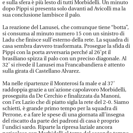
e sulla sfera è più lesto di tutti Morbidelli. Un minuto
dopo Pippi si presenta solo davanti ad Avicolli ma la
sua conclusione lambisce il palo.
La reazione del Lanusei, che comunque tiene “botta”,
si consuma al minuto numero 15 con un sinistro di
Ladu che finisce sull’esterno della rete. La squadra di
casa sembra davvero trasformata. Prosegue la sfida di
Pippi con la porta avversaria perché al 26’pt il
brasiliano spizza il palo con un preciso diagonale. Al
32' si rivede il Lanusei ma Francabandiera è attento
sulla girata di Castellano Alvarez.
Ma nelle ripartenze il Monterosi fa male e al 37'
raddoppia grazie a un’azione capolavoro Morbidelli,
proseguita da De Cerchio e finalizzata da Manoni,
con l’ex Lazio che di piatto sigla la rete del 2-0. Siamo
schietti, è grande primo tempo per la squadra di
Perrone, e a fare le spese di una giornata all'insegna
del riscatto da parte dei padroni di casa è proprio
l'undici sardo. Riparte la ripresa laziale ancora