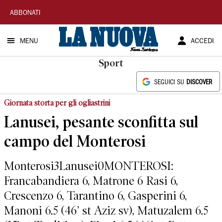
La
ABBONATI
Nuova
MENU
ACCEDI
Sardegna
Sport
SEGUICI SU
DISCOVER
Giornata storta per gli ogliastrini
Lanusei, pesante sconfitta sul
campo del Monterosi
Monterosi3Lanusei0MONTEROSI:
Francabandiera 6, Matrone 6 Rasi 6,
Crescenzo 6, Tarantino 6, Gasperini 6,
Manoni 6.5 (46’ st Aziz sv), Matuzalem 6.5