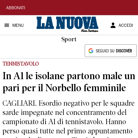
La
ABBONATI
Nuova
MENU
ACCEDI
Sardegna
Sport
SEGUICI SU
DISCOVER
TENNISTAVOLO
In A1 le isolane partono male un
pari per il Norbello femminile
CAGLIARI. Esordio negativo per le squadre
sarde impegnate nel concentramento del
campionato di A1 di tennistavolo. Hanno
perso quasi tutte nel primo appuntamento