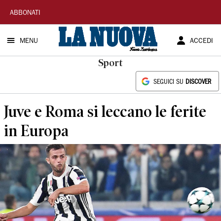
La
ABBONATI
Nuova
MENU
ACCEDI
Sardegna
Sport
SEGUICI SU
DISCOVER
Juve e Roma si leccano le ferite
in Europa