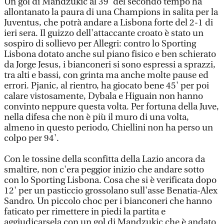
Un gol di Mandzukic al 39' del secondo tempo ha
allontanato la paura di una Champions in salita per la
Juventus, che potrà andare a Lisbona forte del 2-1 di
ieri sera. Il guizzo dell'attaccante croato è stato un
sospiro di sollievo per Allegri: contro lo Sporting
Lisbona dotato anche sul piano fisico e ben schierato
da Jorge Jesus, i bianconeri si sono espressi a sprazzi,
tra alti e bassi, con grinta ma anche molte pause ed
errori. Pjanic, al rientro, ha giocato bene 45' per poi
calare vistosamente, Dybala e Higuain non hanno
convinto neppure questa volta. Per fortuna della Juve,
nella difesa che non è più il muro di una volta,
almeno in questo periodo, Chiellini non ha perso un
colpo per 94'.
Con le tossine della sconfitta della Lazio ancora da
smaltire, non c'era peggior inizio che andare sotto
con lo Sporting Lisbona. Cosa che si è verificata dopo
12' per un pasticcio grossolano sull'asse Benatia-Alex
Sandro. Un piccolo choc per i bianconeri che hanno
faticato per rimettere in piedi la partita e
aggiudicarsela con un gol di Mandzukic che è andato