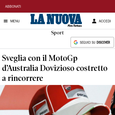
La
ABBONATI
Nuova
MENU
ACCEDI
Sardegna
Sport
SEGUICI SU
DISCOVER
Sveglia con il MotoGp
d’Australia Dovizioso costretto
a rincorrere