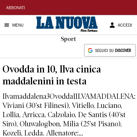
La
ABBONATI
Nuova
MENU
ACCEDI
Sardegna
Sport
SEGUICI SU
DISCOVER
Ovodda in 10, Ilva cinica
maddalenini in testa
Ilvamaddalena3Ovodda1ILVAMADDALENA:
Viviani (30’st Filinesi), Vitiello, Luciano,
Lollia, Arricca, Calzolaio, De Santis (40’st
Siro), Oluwalogbon, Milia (25’st Pisano),
Kozeli, Ledda. Allenatore:...