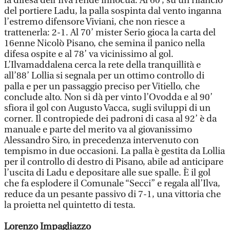
la difesa dell’Ilva rende innocua. Al 60’, su un rilancio
del portiere Ladu, la palla sospinta dal vento inganna
l’estremo difensore Viviani, che non riesce a
trattenerla: 2-1. Al 70’ mister Serio gioca la carta del
16enne Nicolò Pisano, che semina il panico nella
difesa ospite e al 78’ va vicinissimo al gol.
L’Ilvamaddalena cerca la rete della tranquillità e
all’88’ Lollia si segnala per un ottimo controllo di
palla e per un passaggio preciso per Vitiello, che
conclude alto. Non si dà per vinto l’Ovodda e al 90’
sfiora il gol con Augusto Vacca, sugli sviluppi di un
corner. Il contropiede dei padroni di casa al 92’ è da
manuale e parte del merito va al giovanissimo
Alessandro Siro, in precedenza intervenuto con
tempismo in due occasioni. La palla è gestita da Lollia
per il controllo di destro di Pisano, abile ad anticipare
l’uscita di Ladu e depositare alle sue spalle. È il gol
che fa esplodere il Comunale “Secci” e regala all’Ilva,
reduce da un pesante passivo di 7-1, una vittoria che
la proietta nel quintetto di testa.
Lorenzo Impagliazzo