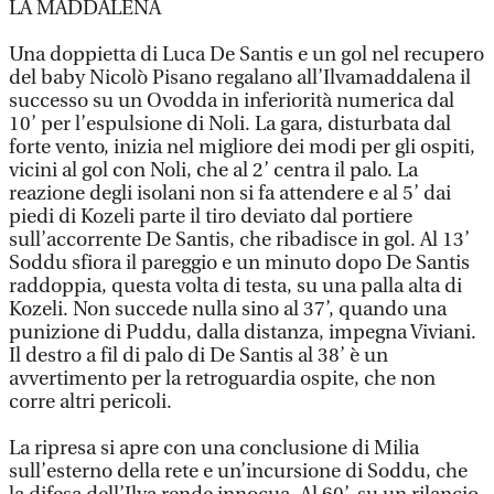
LA MADDALENA
Una doppietta di Luca De Santis e un gol nel recupero
del baby Nicolò Pisano regalano all’Ilvamaddalena il
successo su un Ovodda in inferiorità numerica dal
10’ per l’espulsione di Noli. La gara, disturbata dal
forte vento, inizia nel migliore dei modi per gli ospiti,
vicini al gol con Noli, che al 2’ centra il palo. La
reazione degli isolani non si fa attendere e al 5’ dai
piedi di Kozeli parte il tiro deviato dal portiere
sull’accorrente De Santis, che ribadisce in gol. Al 13’
Soddu sfiora il pareggio e un minuto dopo De Santis
raddoppia, questa volta di testa, su una palla alta di
Kozeli. Non succede nulla sino al 37’, quando una
punizione di Puddu, dalla distanza, impegna Viviani.
Il destro a fil di palo di De Santis al 38’ è un
avvertimento per la retroguardia ospite, che non
corre altri pericoli.
La ripresa si apre con una conclusione di Milia
sull’esterno della rete e un’incursione di Soddu, che