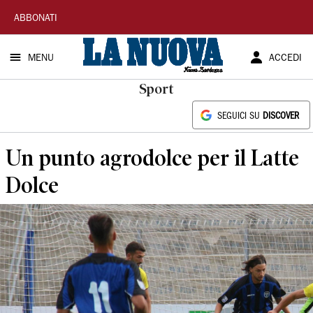
La
ABBONATI
Nuova
MENU
ACCEDI
Sardegna
Sport
SEGUICI SU
DISCOVER
Un punto agrodolce per il Latte
Dolce