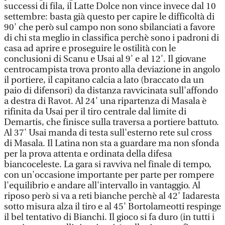
successi di fila, il Latte Dolce non vince invece dal 10
settembre: basta già questo per capire le difficoltà di
90' che però sul campo non sono sbilanciati a favore
di chi sta meglio in classifica perchè sono i padroni di
casa ad aprire e proseguire le ostilità con le
conclusioni di Scanu e Usai al 9' e al 12'. Il giovane
centrocampista trova pronto alla deviazione in angolo
il portiere, il capitano calcia a lato (braccato da un
paio di difensori) da distanza ravvicinata sull'affondo
a destra di Ravot. Al 24' una ripartenza di Masala è
rifinita da Usai per il tiro centrale dal limite di
Demartis, che finisce sulla traversa a portiere battuto.
Al 37' Usai manda di testa sull'esterno rete sul cross
di Masala. Il Latina non sta a guardare ma non sfonda
per la prova attenta e ordinata della difesa
biancoceleste. La gara si ravviva nel finale di tempo,
con un'occasione importante per parte per rompere
l'equilibrio e andare all'intervallo in vantaggio. Al
riposo però si va a reti bianche perchè al 42' Iadaresta
sotto misura alza il tiro e al 45' Bortolameotti respinge
il bel tentativo di Bianchi. Il gioco si fa duro (in tutti i