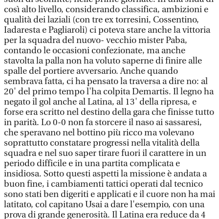
così alto livello, considerando classifica, ambizioni e
qualità dei laziali (con tre ex torresini, Cossentino,
Iadaresta e Pagliaroli) ci poteva stare anche la vittoria
per la squadra del nuovo- vecchio mister Paba,
contando le occasioni confezionate, ma anche
stavolta la palla non ha voluto saperne di finire alle
spalle del portiere avversario. Anche quando
sembrava fatta, ci ha pensato la traversa a dire no: al
20' del primo tempo l'ha colpita Demartis. Il legno ha
negato il gol anche al Latina, al 13' della ripresa, e
forse era scritto nel destino della gara che finisse tutto
in parità. Lo 0-0 non fa storcere il naso ai sassaresi,
che speravano nel bottino più ricco ma volevano
soprattutto constatare progressi nella vitalità della
squadra e nel suo saper tirare fuori il carattere in un
periodo difficile e in una partita complicata e
insidiosa. Sotto questi aspetti la missione è andata a
buon fine, i cambiamenti tattici operati dal tecnico
sono stati ben digeriti e applicati e il cuore non ha mai
latitato, col capitano Usai a dare l'esempio, con una
prova di grande generosità. Il Latina era reduce da 4