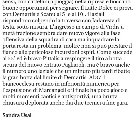
sensi, con cartellini a pioggia) nella ripresa e fioccano
buone opportunità per segnare. Il Latte Dolce ci prova
con Demartis e Scanu al 5' e al 10', i laziali
rispondono colpendo la traversa con Iadaresta di
testa, sotto misura. L'ingresso in campo di Virdis a
metà frazione sembra dare nuovo vigore alla fase
offensiva della squadra di casa ma inquadrare la
porta resta un problema, inoltre non si può prestare il
fianco alle pericolose incursioni ospiti. Come succede
al 33' ed è bravo Pittalis a respingere il tiro a botta
sicura del nuovo entrato Pagliaroli, ma è bravo anche
il numero uno laziale che un minuto più tardi ribatte
la gran botta dal limite di Demartis. Al 37' i
biancocelesti restano in inferiorità numerica per
l'espulsione di Marcangeli e il finale ha poco gioco e
molti momenti caotici e antisportivi, una brutta
chiusura deplorata anche dai due tecnici a fine gara.
Sandra Usai