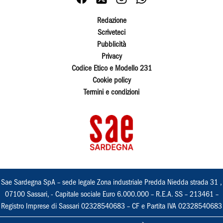
Redazione
Scriveteci
Pubblicità
Privacy
Codice Etico e Modello 231
Cookie policy
Termini e condizioni
Sae Sardegna SpA – sede legale Zona industriale Predda Niedda strada 31 ,
07100 Sassari, - Capitale sociale Euro 6.000.000 – R.E.A. SS – 213461 –
Registro Imprese di Sassari 02328540683 – CF e Partita IVA 02328540683