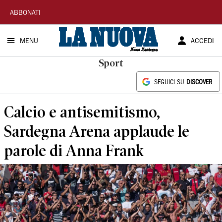
La
ABBONATI
Nuova
MENU
ACCEDI
Sardegna
Sport
SEGUICI SU
DISCOVER
Calcio e antisemitismo,
Sardegna Arena applaude le
parole di Anna Frank