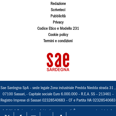
Redazione
Scriveteci
Pubblicità
Privacy
Codice Etico e Modello 231
Cookie policy
Termini e condizioni
Sae Sardegna SpA – sede legale Zona industriale Predda Niedda strada 31 ,
07100 Sassari, - Capitale sociale Euro 6.000.000 – R.E.A. SS – 213461 –
Registro Imprese di Sassari 02328540683 – CF e Partita IVA 02328540683
I diritti delle immagini e dei testi sono riservati. È espressamente vietata la