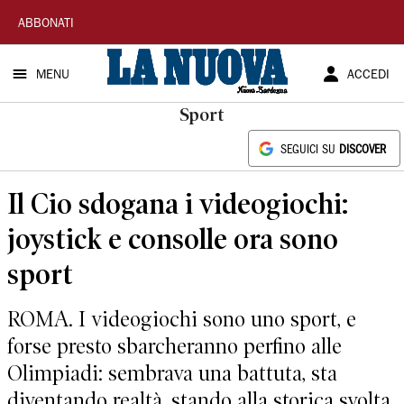
La
ABBONATI
Nuova
MENU
ACCEDI
Sardegna
Sport
SEGUICI SU
DISCOVER
Il Cio sdogana i videogiochi:
joystick e consolle ora sono
sport
ROMA. I videogiochi sono uno sport, e
forse presto sbarcheranno perfino alle
Olimpiadi: sembrava una battuta, sta
diventando realtà, stando alla storica svolta