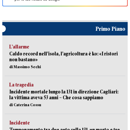
Primo Piano
L’allarme
Caldo record nell’isola, l’agricoltura è ko: «I ristori
non bastano»
di Massimo Sechi
La tragedia
Incidente mortale lungo la 131 in direzione Cagliari:
la vittima aveva 53 anni – Che cosa sappiamo
di Caterina Cossu
Incidente
Tamponamento tra due auto sulla 131, un morto e tre