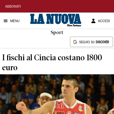
La
ABBONATI
Nuova
MENU
ACCEDI
Sardegna
Sport
SEGUICI SU
DISCOVER
I fischi al Cincia costano 1800
euro