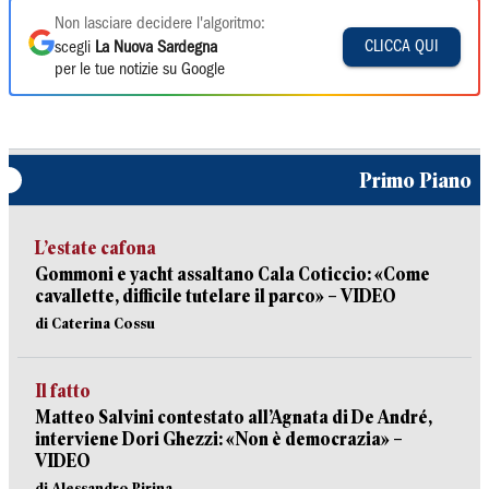
Non lasciare decidere l'algoritmo:
CLICCA QUI
scegli
La Nuova Sardegna
per le tue notizie su Google
Primo Piano
L’estate cafona
Gommoni e yacht assaltano Cala Coticcio: «Come
cavallette, difficile tutelare il parco» – VIDEO
di Caterina Cossu
Il fatto
Matteo Salvini contestato all’Agnata di De André,
interviene Dori Ghezzi: «Non è democrazia» –
VIDEO
di Alessandro Pirina