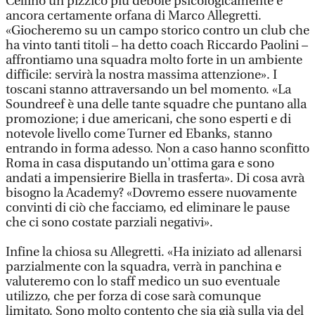
Cellino un pizzico più debole psicologicamente e
ancora certamente orfana di Marco Allegretti.
«Giocheremo su un campo storico contro un club che
ha vinto tanti titoli – ha detto coach Riccardo Paolini –
affrontiamo una squadra molto forte in un ambiente
difficile: servirà la nostra massima attenzione». I
toscani stanno attraversando un bel momento. «La
Soundreef è una delle tante squadre che puntano alla
promozione; i due americani, che sono esperti e di
notevole livello come Turner ed Ebanks, stanno
entrando in forma adesso. Non a caso hanno sconfitto
Roma in casa disputando un'ottima gara e sono
andati a impensierire Biella in trasferta». Di cosa avrà
bisogno la Academy? «Dovremo essere nuovamente
convinti di ciò che facciamo, ed eliminare le pause
che ci sono costate parziali negativi».
Infine la chiosa su Allegretti. «Ha iniziato ad allenarsi
parzialmente con la squadra, verrà in panchina e
valuteremo con lo staff medico un suo eventuale
utilizzo, che per forza di cose sarà comunque
limitato. Sono molto contento che sia già sulla via del