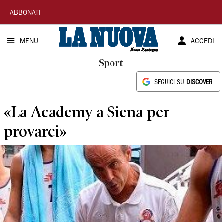
La
ABBONATI
Nuova
MENU
ACCEDI
Sardegna
Sport
SEGUICI SU
DISCOVER
«La Academy a Siena per
provarci»