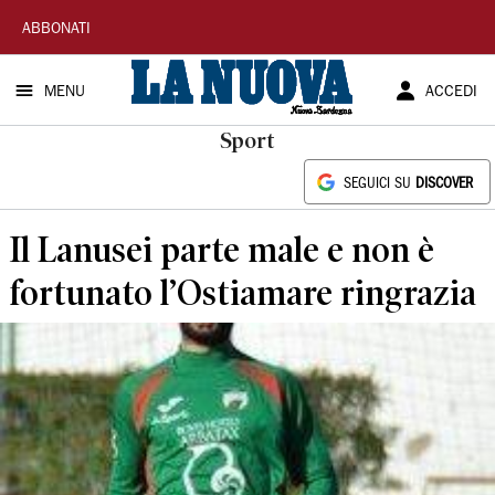
La
ABBONATI
Nuova
MENU
ACCEDI
Sardegna
Sport
SEGUICI SU
DISCOVER
Il Lanusei parte male e non è
fortunato l’Ostiamare ringrazia