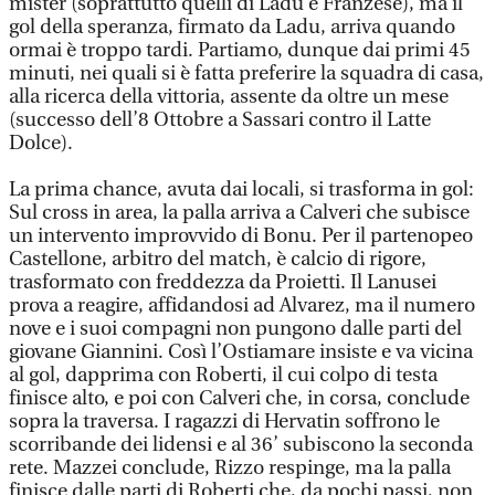
mister (soprattutto quelli di Ladu e Franzese), ma il
gol della speranza, firmato da Ladu, arriva quando
ormai è troppo tardi. Partiamo, dunque dai primi 45
minuti, nei quali si è fatta preferire la squadra di casa,
alla ricerca della vittoria, assente da oltre un mese
(successo dell’8 Ottobre a Sassari contro il Latte
Dolce).
La prima chance, avuta dai locali, si trasforma in gol:
Sul cross in area, la palla arriva a Calveri che subisce
un intervento improvvido di Bonu. Per il partenopeo
Castellone, arbitro del match, è calcio di rigore,
trasformato con freddezza da Proietti. Il Lanusei
prova a reagire, affidandosi ad Alvarez, ma il numero
nove e i suoi compagni non pungono dalle parti del
giovane Giannini. Così l’Ostiamare insiste e va vicina
al gol, dapprima con Roberti, il cui colpo di testa
finisce alto, e poi con Calveri che, in corsa, conclude
sopra la traversa. I ragazzi di Hervatin soffrono le
scorribande dei lidensi e al 36’ subiscono la seconda
rete. Mazzei conclude, Rizzo respinge, ma la palla
finisce dalle parti di Roberti che, da pochi passi, non