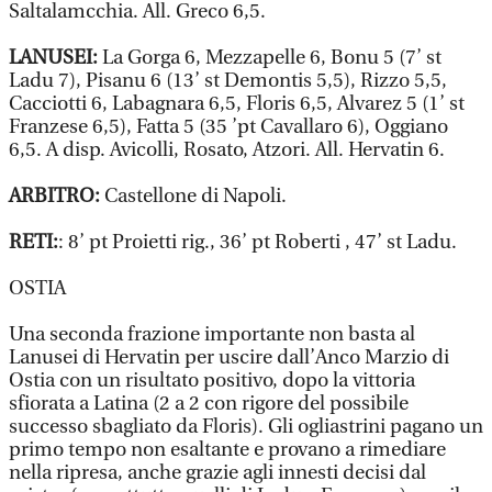
Saltalamcchia. All. Greco 6,5.
LANUSEI:
La Gorga 6, Mezzapelle 6, Bonu 5 (7’ st
Ladu 7), Pisanu 6 (13’ st Demontis 5,5), Rizzo 5,5,
Cacciotti 6, Labagnara 6,5, Floris 6,5, Alvarez 5 (1’ st
Franzese 6,5), Fatta 5 (35 ’pt Cavallaro 6), Oggiano
6,5. A disp. Avicolli, Rosato, Atzori. All. Hervatin 6.
ARBITRO:
Castellone di Napoli.
RETI:
: 8’ pt Proietti rig., 36’ pt Roberti , 47’ st Ladu.
OSTIA
Una seconda frazione importante non basta al
Lanusei di Hervatin per uscire dall’Anco Marzio di
Ostia con un risultato positivo, dopo la vittoria
sfiorata a Latina (2 a 2 con rigore del possibile
successo sbagliato da Floris). Gli ogliastrini pagano un
primo tempo non esaltante e provano a rimediare
nella ripresa, anche grazie agli innesti decisi dal