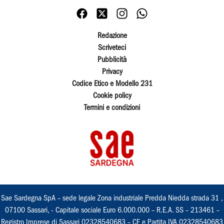
Redazione
Scriveteci
Pubblicità
Privacy
Codice Etico e Modello 231
Cookie policy
Termini e condizioni
Sae Sardegna SpA – sede legale Zona industriale Predda Niedda strada 31 ,
07100 Sassari, - Capitale sociale Euro 6.000.000 – R.E.A. SS – 213461 –
Registro Imprese di Sassari 02328540683 – CF e Partita IVA 02328540683