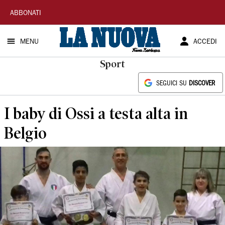
La
ABBONATI
Nuova
MENU
ACCEDI
Sardegna
Sport
SEGUICI SU
DISCOVER
I baby di Ossi a testa alta in
Belgio