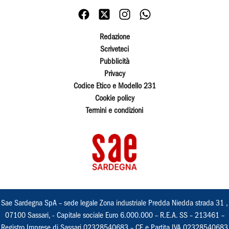
Redazione
Scriveteci
Pubblicità
Privacy
Codice Etico e Modello 231
Cookie policy
Termini e condizioni
Sae Sardegna SpA – sede legale Zona industriale Predda Niedda strada 31 ,
07100 Sassari, - Capitale sociale Euro 6.000.000 – R.E.A. SS – 213461 –
Registro Imprese di Sassari 02328540683 – CF e Partita IVA 02328540683