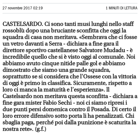
27 novembre 2017 02:19
1 MINUTI DI LETTURA
CASTELSARDO. Ci sono tanti musi lunghi nello staff
rossoblù dopo una bruciante sconfitta che oggi la
squadra di casa non meritava. «Sembrava che ci fosse
un vetro davanti a Serra - dichiara a fine gara il
direttore sportivo castellanese Salvatore Mudadu - è
incredibile quello che si è visto oggi al comunale. Noi
abbiamo avuto cinque nitide palle gol e abbiamo
dimostrato che siamo una grande squadra,
soprattutto se si considera che l'Ossese con la vittoria
di oggi è primo in classifica. Sicuramente, rispetto a
loro ci manca la maturità e l’esperienza». ll
Castelsardo non meritava questa sconfitta - dichiara a
fine gara mister Fabio Sechi - noi ci siamo ripresi i
due punti persi domenica contro il Posada. Di certo il
loro errore difensivo sotto porta li ha penalizzati. Chi
sbaglia paga, perché poi dalla punizione è scaturita la
nostra rete». (g.f.)