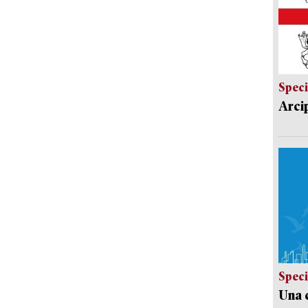
Speci
Arci
Speci
Una c