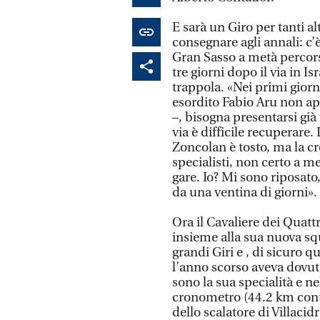
E sarà un Giro per tanti al
consegnare agli annali: c’
Gran Sasso a metà percorso
tre giorni dopo il via in I
trappola. «Nei primi giorni 
esordito Fabio Aru non ap
–, bisogna presentarsi già 
via è difficile recuperare.
Zoncolan è tosto, ma la c
specialisti, non certo a 
gare. Io? Mi sono riposato
da una ventina di giorni».
Ora il Cavaliere dei Quatt
insieme alla sua nuova sq
grandi Giri e , di sicuro q
l’anno scorso aveva dovuto 
sono la sua specialità e 
cronometro (44.2 km contro
dello scalatore di Villacidr