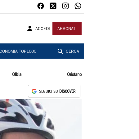
ACCEDI
ABBONATI
CONOMIA TOP1000
CERCA
Olbia
Oristano
SEGUICI SU
DISCOVER