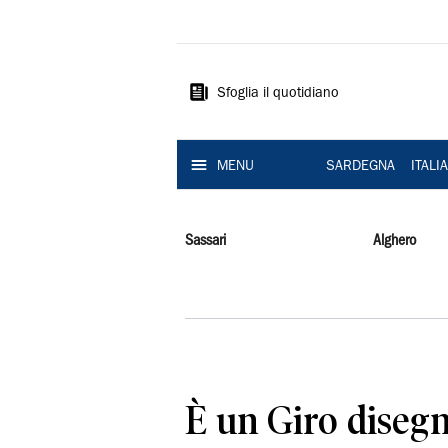
La
Nuova
Sardegna
Sfoglia il quotidiano
MENU
SARDEGNA
ITALI
Sassari
Alghero
È un Giro diseg