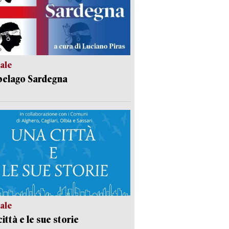
ale
pelago Sardegna
ale
ittà e le sue storie