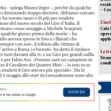
resid
lta – spiega Mauro Vegni –, perché da qualche
– Cos
o diventando troppo decisive. Abbiamo cercato
e ha trovato tanto e di più per rendere
L’inc
one del nuovo secolo del Giro d’Italia. Il
lottrano come omaggio a Michele Scarponi
Cala 
a qualche giorno prima della morte – ha
opera
rdo ancora spesso le foto e i filmati che
appli
empre con noi», il tributo alle vittime di
l’arrivo a Roma («Onorati», ha detto il sindaco
La tr
r tutti davanti alla tv, e un Giro per grandi sullla
Dramm
 e per Fabio Aru. «Froome sarà un campione in
condi
so il Cavaliere dei Quattro Mori –, io non so se
 renderà il Giro ancora più speciale». Ma le
il 4 maggio allo start da Gerusalemme sono alte.
itmo:
CLICCA QUI
r le tue notizie su Google