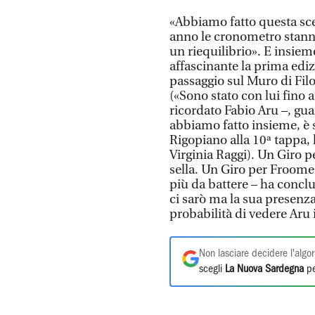
«Abbiamo fatto questa sce
anno le cronometro stann
un riequilibrio». E insiem
affascinante la prima edizi
passaggio sul Muro di Fi
(«Sono stato con lui fino 
ricordato Fabio Aru –, gua
abbiamo fatto insieme, è s
Rigopiano alla 10ª tappa, 
Virginia Raggi). Un Giro pe
sella. Un Giro per Froome
più da battere – ha conclu
ci sarò ma la sua presenza
probabilità di vedere Aru 
Non lasciare decidere l'algor
scegli
La Nuova Sardegna
pe