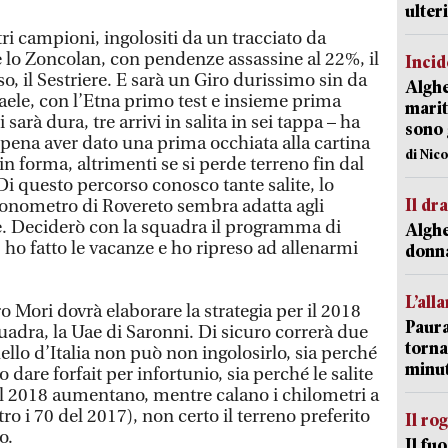
ulter
tri campioni, ingolositi da un tracciato da
è lo Zoncolan, con pendenze assassine al 22%, il
Incid
, il Sestriere. E sarà un Giro durissimo sin da
Alghe
sraele, con l’Etna primo test e insieme prima
marit
sarà dura, tre arrivi in salita in sei tappa – ha
sono 
pena aver dato una prima occhiata alla cartina
di Nic
in forma, altrimenti se si perde terreno fin dal
 Di questo percorso conosco tante salite, lo
Il d
ronometro di Rovereto sembra adatta agli
me. Deciderò con la squadra il programma di
Alghe
, ho fatto le vacanze e ho ripreso ad allenarmi
donna
L’all
ro Mori dovrà elaborare la strategia per il 2018
Paura
uadra, la Uae di Saronni. Di sicuro correrà due
torna
uello d’Italia non può non ingolosirlo, sia perché
minut
dare forfait per infortunio, sia perché le salite
nel 2018 aumentano, mentre calano i chilometri a
 i 70 del 2017), non certo il terreno preferito
Il ro
o.
Il fu