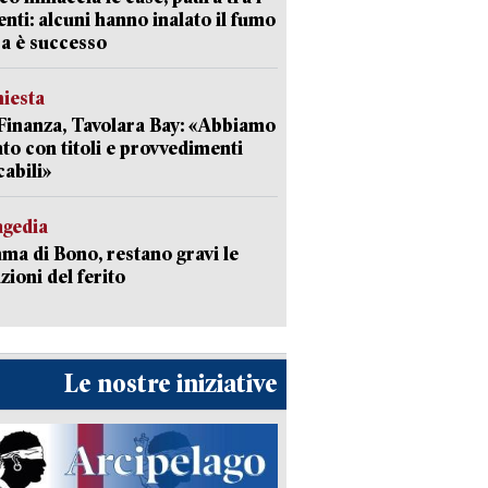
enti: alcuni hanno inalato il fumo
a è successo
hiesta
Finanza, Tavolara Bay: «Abbiamo
to con titoli e provvedimenti
cabili»
agedia
a di Bono, restano gravi le
zioni del ferito
Le nostre iniziative