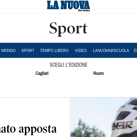
Sport
A MONDO
SPORT
TEMPO LIBERO
VIDEO
LANUOVA@SCUOLA
E
SCEGLI L'EDIZIONE
Cagliari
Nuoro
nato apposta