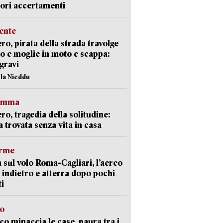
iori accertamenti
ente
ro, pirata della strada travolge
o e moglie in moto e scappa:
gravi
ola Nieddu
ramma
ro, tragedia della solitudine:
 trovata senza vita in casa
arme
 sul volo Roma-Cagliari, l’aereo
 indietro e atterra dopo pochi
i
go
oco minaccia le case, paura tra i