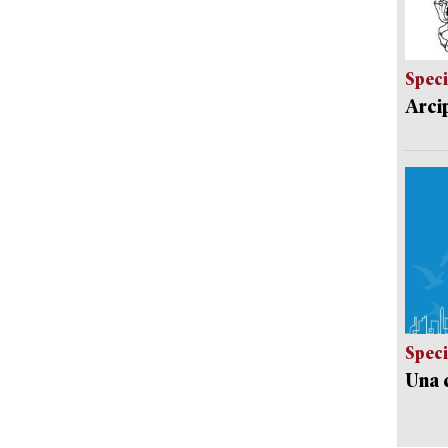
Speci
Arci
Speci
Una c