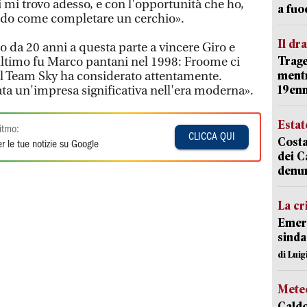
i mi trovo adesso, e con l'opportunità che ho,
a fuo
do come completare un cerchio».
Il d
o da 20 anni a questa parte a vincere Giro e
Trage
'ultimo fu Marco pantani nel 1998: Froome ci
mentr
il Team Sky ha considerato attentamente.
19en
a un'impresa significativa nell'era moderna».
Estat
itmo:
CLICCA QUI
Costa
r le tue notizie su Google
dei C
denu
La cr
Emerg
sinda
di Luig
Mete
Caldo