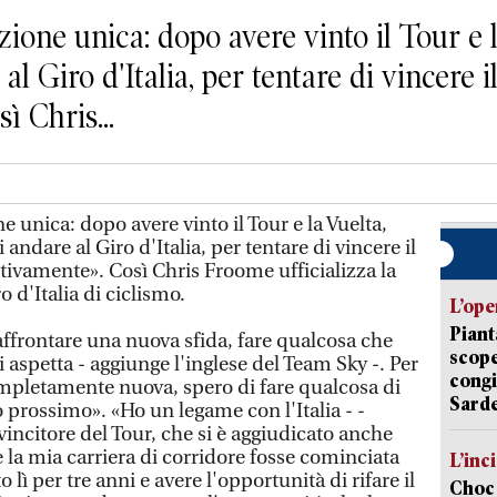
one unica: dopo avere vinto il Tour e l
al Giro d'Italia, per tentare di vincere 
ì Chris...
unica: dopo avere vinto il Tour e la Vuelta,
andare al Giro d'Italia, per tentare di vincere il
tivamente». Così Chris Froome ufficializza la
 d'Italia di ciclismo.
L’ope
Piant
frontare una nuova sfida, fare qualcosa che
scope
aspetta - aggiunge l'inglese del Team Sky -. Per
congi
pletamente nuova, spero di fare qualcosa di
Sarde
 prossimo». «Ho un legame con l'Italia - -
 vincitore del Tour, che si è aggiudicato anche
e la mia carriera di corridore fosse cominciata
L’inc
o lì per tre anni e avere l'opportunità di rifare il
Choc 