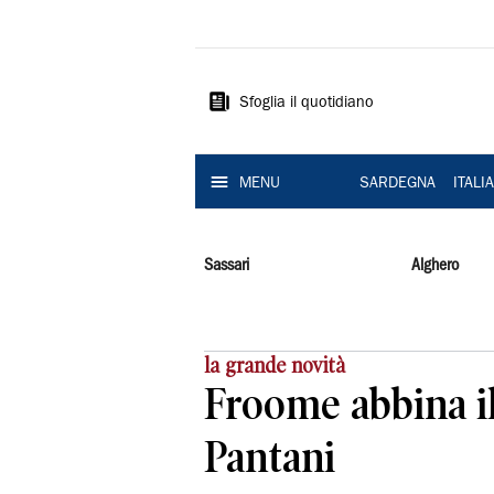
La
Nuova
Sardegna
Sfoglia il quotidiano
MENU
SARDEGNA
ITALI
Sassari
Alghero
la grande novità
Froome abbina il 
Pantani