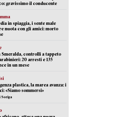
co: gravissimo il conducente
ramma
dia in spiaggia, i sente male
e nuota con gli amici: morto
ne
e
 Smeralda, controlli a tappeto
arabinieri: 20 arresti e 135
nce in un mese
isi
enza plastica, la marea avanza: i
ci: «Siamo sommersi»
i Soriga
o
 africano, attesa una nuova