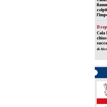
fiamm
colpi
l’imp
Il re
Cala 
chius
succ
di Ale