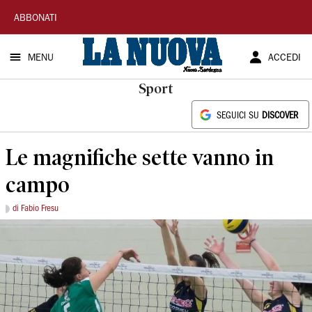
La
ABBONATI
Nuova
MENU
ACCEDI
Sardegna
Sport
SEGUICI SU
DISCOVER
Le magnifiche sette vanno in
campo
di Fabio Fresu