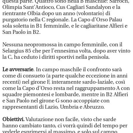
questa parte. Quattro sono nella B maschile: Sarroch,
Olimpia Sant’Antioco, Cus Cagliari Sandalyon e la
rientrante Olbia dopo un anno (volontario) di
purgatorio nella C regionale. La Capo d’Orso Palau
sola soletta in B1 femminile, e le cagliaritane Alfieri e
San Paolo in B2.
Nessuna neopromossa in campo femminile, con il
Selargius 85 che per l’ennesima volta, dopo aver vinto
la C, ha ceduto i diritti sportivi nella penisola.
Le avversarie
. In campo maschile il confronto sarà
come di consueto (a parte qualche eccezione in anni
recenti) nel girone F, interamente sardo-laziale, così
come la Capo d’Orso resta nel raggruppamento A con
squadre piemontesi e lombarde, mentre in B2 Alfieri
e San Paolo nel girone G sono accoppiate con
rappresentanti di Lazio, Umbria e Abruzzo.
Obiettivi.
Valutazione non facile, visto che sarde
hanno cambiato tanto, ci vorrà quindi del tempo per
vederle esprimersi al massimo, e solo sul campo