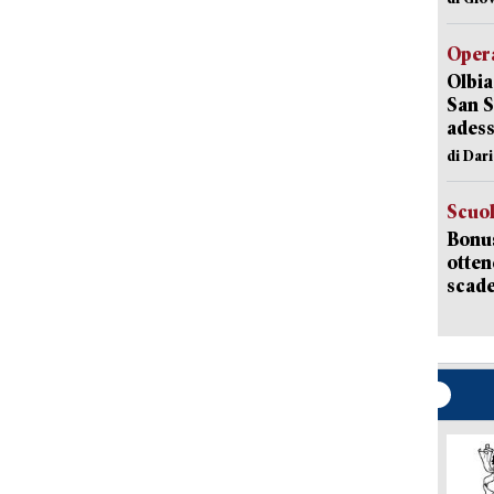
Opera
Olbia
San S
adess
di Dar
Scuo
Bonus
otten
scade