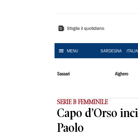
La
Nuova
Sardegna
Sfoglia il quotidiano
MENU
SARDEGNA
ITALI
Sassari
Alghero
SERIE B FEMMINILE
Capo d’Orso inci
Paolo