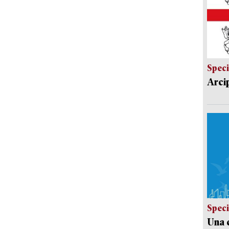
Speci
Arci
Speci
Una c