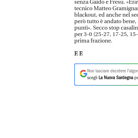
senza Gaido e Fresu. «Era
tecnico Matteo Gramigna
blackout, ed anche nel sec
però tutto è andato bene, 
punti». Secco stop casaling
per 3-0 (25-27, 17-25, 15-
prima frazione.
F. F.
Non lasciare decidere l'algor
scegli
La Nuova Sardegna
pe