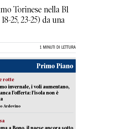
imo Torinese nella B1
 18-25, 23-25) da una
1 MINUTI DI LETTURA
Primo Piano
 rotte
mo invernale, i voli aumentano,
nca l’offerta: l’isola non è
ta
lo Ardovino
esa
a a Bono, il paese ancora sotto