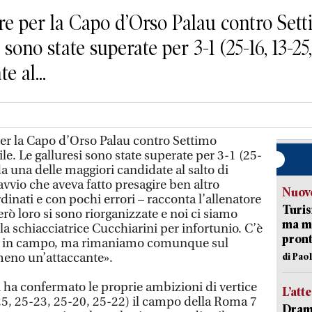
e per la Capo d’Orso Palau contro Sett
sono state superate per 3-1 (25-16, 13-25,
e al...
er la Capo d’Orso Palau contro Settimo
e. Le galluresi sono state superate per 3-1 (25-
a una delle maggiori candidate al salto di
vvio che aveva fatto presagire ben altro
Nuove
rdinati e con pochi errori – racconta l’allenatore
Turis
rò loro si sono riorganizzate e noi ci siamo
ma ma
a schiacciatrice Cucchiarini per infortunio. C’è
pron
o in campo, ma rimaniamo comunque sul
lmeno un’attaccante».
di Pao
i ha confermato le proprie ambizioni di vertice
L’att
5, 25-23, 25-20, 25-22) il campo della Roma 7
Dramm