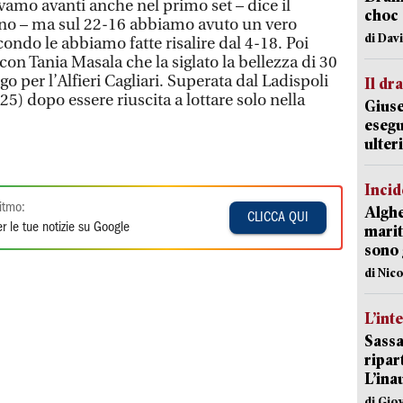
vamo avanti anche nel primo set – dice il
choc 
no – ma sul 22-16 abbiamo avuto un vero
di Dav
ondo le abbiamo fatte risalire dal 4-18. Poi
con Tania Masala che la siglato la bellezza di 30
o per l’Alfieri Cagliari. Superata dal Ladispoli
Il d
25) dopo essere riuscita a lottare solo nella
Giuse
esegu
ulter
Incid
itmo:
Alghe
CLICCA QUI
r le tue notizie su Google
marit
sono 
di Nic
L’int
Sassa
ripar
L’ina
di Gio