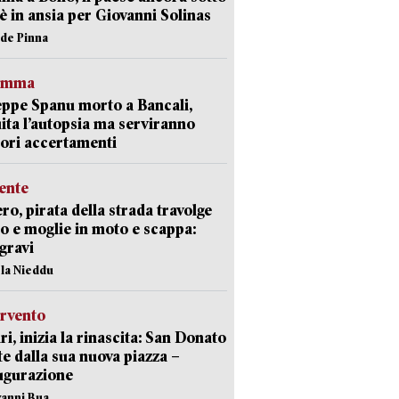
è in ansia per Giovanni Solinas
ide Pinna
ramma
ppe Spanu morto a Bancali,
ita l’autopsia ma serviranno
iori accertamenti
ente
ro, pirata della strada travolge
o e moglie in moto e scappa:
gravi
ola Nieddu
ervento
ri, inizia la rinascita: San Donato
te dalla sua nuova piazza –
ugurazione
vanni Bua