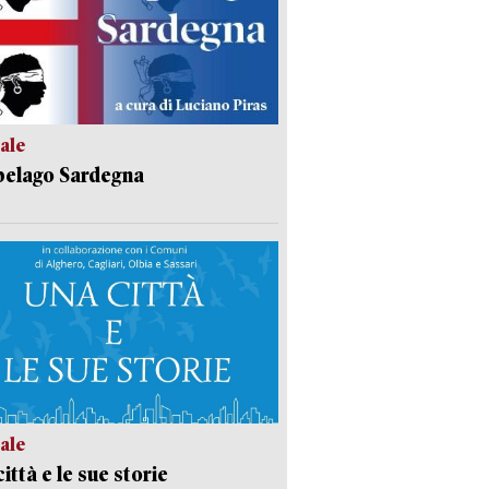
ale
pelago Sardegna
ale
ittà e le sue storie