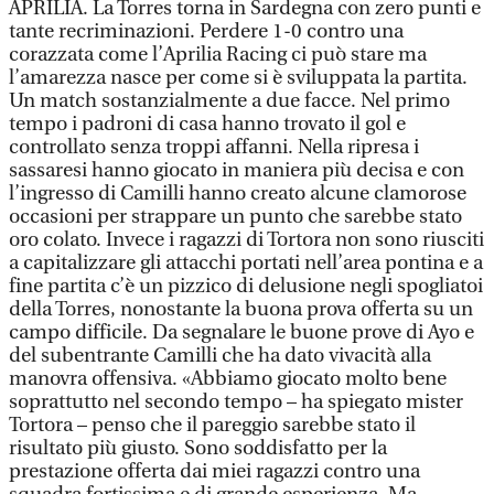
APRILIA. La Torres torna in Sardegna con zero punti e
tante recriminazioni. Perdere 1-0 contro una
corazzata come l’Aprilia Racing ci può stare ma
l’amarezza nasce per come si è sviluppata la partita.
Un match sostanzialmente a due facce. Nel primo
tempo i padroni di casa hanno trovato il gol e
controllato senza troppi affanni. Nella ripresa i
sassaresi hanno giocato in maniera più decisa e con
l’ingresso di Camilli hanno creato alcune clamorose
occasioni per strappare un punto che sarebbe stato
oro colato. Invece i ragazzi di Tortora non sono riusciti
a capitalizzare gli attacchi portati nell’area pontina e a
fine partita c’è un pizzico di delusione negli spogliatoi
della Torres, nonostante la buona prova offerta su un
campo difficile. Da segnalare le buone prove di Ayo e
del subentrante Camilli che ha dato vivacità alla
manovra offensiva. «Abbiamo giocato molto bene
soprattutto nel secondo tempo – ha spiegato mister
Tortora – penso che il pareggio sarebbe stato il
risultato più giusto. Sono soddisfatto per la
prestazione offerta dai miei ragazzi contro una