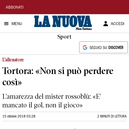
La
ABBONATI
Nuova
MENU
ACCEDI
Sardegna
Sport
SEGUICI SU
DISCOVER
L’allenatore
Tortora: «Non si può perdere
così»
L’amarezza del mister rossoblù: «E’
mancato il gol, non il gioco»
15 ottobre 2018 03:28
2 MINUTI DI LETTURA