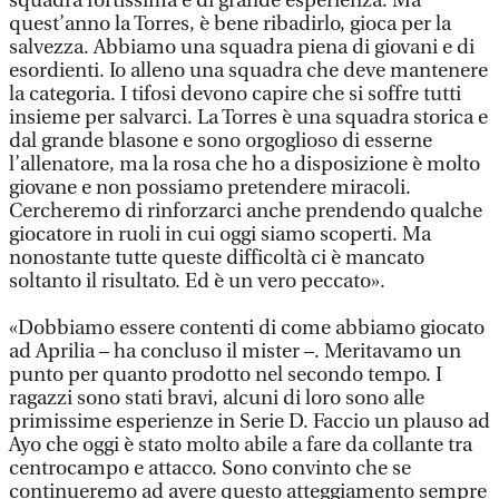
squadra fortissima e di grande esperienza. Ma
quest’anno la Torres, è bene ribadirlo, gioca per la
salvezza. Abbiamo una squadra piena di giovani e di
esordienti. Io alleno una squadra che deve mantenere
la categoria. I tifosi devono capire che si soffre tutti
insieme per salvarci. La Torres è una squadra storica e
dal grande blasone e sono orgoglioso di esserne
l’allenatore, ma la rosa che ho a disposizione è molto
giovane e non possiamo pretendere miracoli.
Cercheremo di rinforzarci anche prendendo qualche
giocatore in ruoli in cui oggi siamo scoperti. Ma
nonostante tutte queste difficoltà ci è mancato
soltanto il risultato. Ed è un vero peccato».
«Dobbiamo essere contenti di come abbiamo giocato
ad Aprilia – ha concluso il mister –. Meritavamo un
punto per quanto prodotto nel secondo tempo. I
ragazzi sono stati bravi, alcuni di loro sono alle
primissime esperienze in Serie D. Faccio un plauso ad
Ayo che oggi è stato molto abile a fare da collante tra
centrocampo e attacco. Sono convinto che se
continueremo ad avere questo atteggiamento sempre