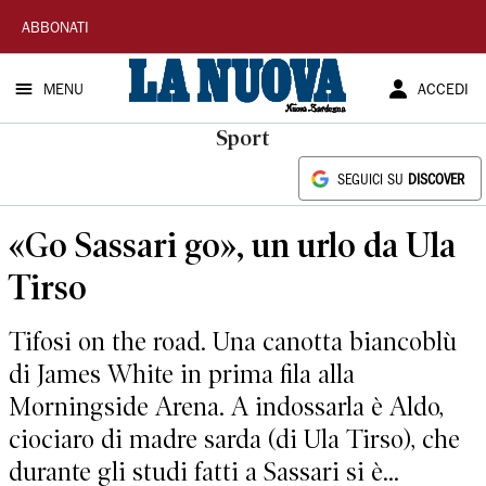
La
ABBONATI
Nuova
MENU
ACCEDI
Sardegna
Sport
SEGUICI SU
DISCOVER
«Go Sassari go», un urlo da Ula
Tirso
Tifosi on the road. Una canotta biancoblù
di James White in prima fila alla
Morningside Arena. A indossarla è Aldo,
ciociaro di madre sarda (di Ula Tirso), che
durante gli studi fatti a Sassari si è...