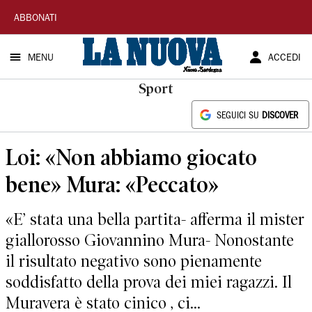
La
ABBONATI
Nuova
MENU
ACCEDI
Sardegna
Sport
SEGUICI SU
DISCOVER
Loi: «Non abbiamo giocato
bene» Mura: «Peccato»
«E’ stata una bella partita- afferma il mister
giallorosso Giovannino Mura- Nonostante
il risultato negativo sono pienamente
soddisfatto della prova dei miei ragazzi. Il
Muravera è stato cinico , ci...