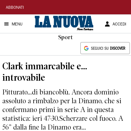
La
ABBONATI
Nuova
MENU
ACCEDI
Sardegna
Sport
SEGUICI SU
DISCOVER
Clark immarcabile e...
introvabile
Pitturato...di biancoblù. Ancora dominio
assoluto a rimbalzo per la Dinamo, che si
confermano primi in serie A in questa
statistica: ieri 47-30.Scherzare col fuoco. A
56” dalla fine la Dinamo era...