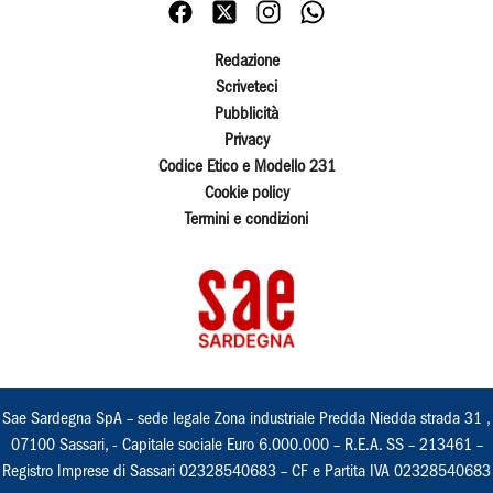
Redazione
Scriveteci
Pubblicità
Privacy
Codice Etico e Modello 231
Cookie policy
Termini e condizioni
Sae Sardegna SpA – sede legale Zona industriale Predda Niedda strada 31 ,
07100 Sassari, - Capitale sociale Euro 6.000.000 – R.E.A. SS – 213461 –
Registro Imprese di Sassari 02328540683 – CF e Partita IVA 02328540683