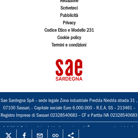
Redazione
Scriveteci
Pubblicità
Privacy
Codice Etico e Modello 231
Cookie policy
Termini e condizioni
Sae Sardegna SpA – sede legale Zona industriale Predda Niedda strada 31 ,
07100 Sassari, - Capitale sociale Euro 6.000.000 – R.E.A. SS – 213461 –
Registro Imprese di Sassari 02328540683 – CF e Partita IVA 02328540683
I diritti delle immagini e dei testi sono riservati. È espressamente vietata la
loro riproduzione con qualsiasi mezzo e l'adattamento totale o parziale.