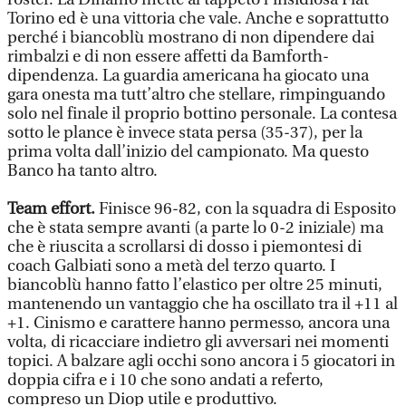
Torino ed è una vittoria che vale. Anche e soprattutto
perché i biancoblù mostrano di non dipendere dai
rimbalzi e di non essere affetti da Bamforth-
dipendenza. La guardia americana ha giocato una
gara onesta ma tutt’altro che stellare, rimpinguando
solo nel finale il proprio bottino personale. La contesa
sotto le plance è invece stata persa (35-37), per la
prima volta dall’inizio del campionato. Ma questo
Banco ha tanto altro.
Team effort.
Finisce 96-82, con la squadra di Esposito
che è stata sempre avanti (a parte lo 0-2 iniziale) ma
che è riuscita a scrollarsi di dosso i piemontesi di
coach Galbiati sono a metà del terzo quarto. I
biancoblù hanno fatto l’elastico per oltre 25 minuti,
mantenendo un vantaggio che ha oscillato tra il +11 al
+1. Cinismo e carattere hanno permesso, ancora una
volta, di ricacciare indietro gli avversari nei momenti
topici. A balzare agli occhi sono ancora i 5 giocatori in
doppia cifra e i 10 che sono andati a referto,
compreso un Diop utile e produttivo.