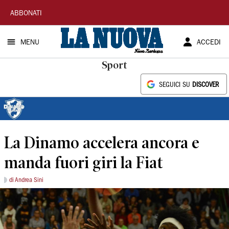
La
ABBONATI
Nuova
MENU
ACCEDI
Sardegna
Sport
SEGUICI SU
DISCOVER
La Dinamo accelera ancora e
manda fuori giri la Fiat
di Andrea Sini