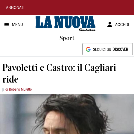
La
ABBONATI
Nuova
MENU
ACCEDI
Sardegna
Sport
SEGUICI SU
DISCOVER
Pavoletti e Castro: il Cagliari
ride
di Roberto Muretto