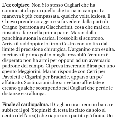
L'ex colpisce.
Non è lo stesso Cagliari che ha
cominciato la gara quello che torna in campo. La
manovra è più compassata, qualche volta leziosa. Il
Chievo prende coraggio e si fa vedere dalla parti di
Cragno (paratona su Giaccherini), cosa che mai era
riuscito a fare nella prima parte. Maran dalla
panchina suona la carica, i rossoblù si scuotono.
Arriva il raddoppio: lo firma Castro con un tiro dal
limite di precisione chirurgica. L'argenino non esulta,
meritava il primo gol in maglia rossoblù. Ventura è
disperato non ha armi per opporsi ad un avversario
padrone del campo. Ci prova inserendo Birsa per uno
spento Meggiorini. Maran risponde con Cerri per
Pavoletti e Cigarini per Bradaric, apparso un po'
affaticato. Sostituzioni che si rivelano afftettate e
creano qualche scompendo nel Cagliari che perde le
distanze e si allunga.
Finale al cardiopalma.
Il Cagliari tira i remi in barca e
subisce il gol (Stepinski di testa lasciato da solo al
centro dell'area)) che riapre una partita già finita. Un