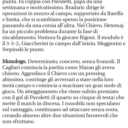
punta. Fa coppia con Pavoletti, papà da una
settimana e motivatissimo. Bradaric dirige le
operazioni in mezzo al campo, supportato da Barella
e Ionita, che si scambiano spesso la posizione
passando da una corsia all'altra. Nel Chievo, Hetemaj
ha un piccolo problema durante la fase di
riscaldamento, Ventura fa giocare Rigoni. Il modulo è
il 3-5-2, Giaccherini in campo dall'inizio, Meggiorini e
Stepinski le punte.
Monologo.
Determinato, concreto, senza fronzoli. Il
Cagliari comincia la partita come Maran gli aveva
chiesto. Aggredisce il Chievo con un pressing
altissimo, costringe gli avversari a stare nella loro
metà campo e comincia a macinare un gran mole di
gioco. Un atteggiamento che viene subito premiato
con il gol di Pavoletti (il quarto su cinque di testa) che
mette il match in discesa. I rossoblù non speculano
sul vantaggio, continuano ad attaccare senza sosta,
creando almeno altre due situazioni favorevoli che
non sfruttano.