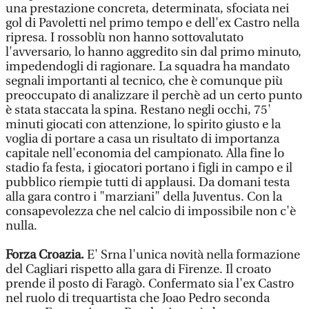
una prestazione concreta, determinata, sfociata nei
gol di Pavoletti nel primo tempo e dell'ex Castro nella
ripresa. I rossoblù non hanno sottovalutato
l'avversario, lo hanno aggredito sin dal primo minuto,
impedendogli di ragionare. La squadra ha mandato
segnali importanti al tecnico, che è comunque più
preoccupato di analizzare il perchè ad un certo punto
è stata staccata la spina. Restano negli occhi, 75'
minuti giocati con attenzione, lo spirito giusto e la
voglia di portare a casa un risultato di importanza
capitale nell'economia del campionato. Alla fine lo
stadio fa festa, i giocatori portano i figli in campo e il
pubblico riempie tutti di applausi. Da domani testa
alla gara contro i "marziani" della Juventus. Con la
consapevolezza che nel calcio di impossibile non c'è
nulla.
Forza Croazia.
E' Srna l'unica novità nella formazione
del Cagliari rispetto alla gara di Firenze. Il croato
prende il posto di Faragò. Confermato sia l'ex Castro
nel ruolo di trequartista che Joao Pedro seconda