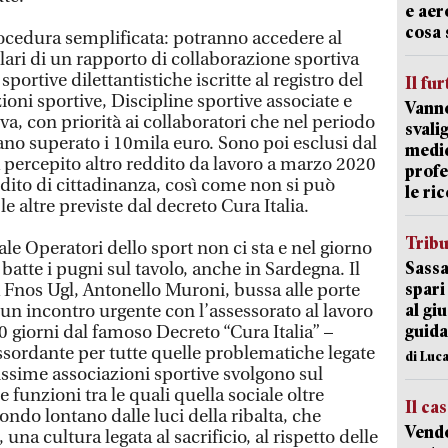
e aer
cosa 
ocedura semplificata: potranno accedere al
olari di un rapporto di collaborazione sportiva
sportive dilettantistiche iscritte al registro del
Il fur
oni sportive, Discipline sportive associate e
Vanno
a, con priorità ai collaboratori che nel periodo
svali
o superato i 10mila euro. Sono poi esclusi dal
medic
a percepito altro reddito da lavoro a marzo 2020
profe
ddito di cittadinanza, così come non si può
le ric
e altre previste dal decreto Cura Italia.
Trib
e Operatori dello sport non ci sta e nel giorno
Sassa
batte i pugni sul tavolo, anche in Sardegna. Il
spari
a Fnos Ugl, Antonello Muroni, bussa alle porte
al giu
un incontro urgente con l’assessorato al lavoro
guida
20 giorni dal famoso Decreto “Cura Italia” –
assordante per tutte quelle problematiche legate
di Luca
tissime associazioni sportive svolgono sul
e funzioni tra le quali quella sociale oltre
Il ca
ondo lontano dalle luci della ribalta, che
Vend
 una cultura legata al sacrificio, al rispetto delle