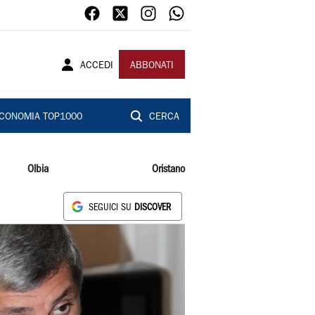
ACCEDI
ABBONATI
CONOMIA TOP1000
CERCA
Olbia
Oristano
SEGUICI SU
DISCOVER