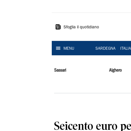
La
Nuova
Sardegna
Sfoglia il quotidiano
MENU
SARDEGNA
ITALI
Sassari
Alghero
Seicento euro pe