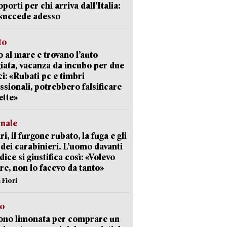
oporti per chi arriva dall’Italia:
succede adesso
to
 al mare e trovano l’auto
giata, vacanza da incubo per due
i: «Rubati pc e timbri
ssionali, potrebbero falsificare
ette»
unale
ri, il furgone rubato, la fuga e gli
 dei carabinieri. L’uomo davanti
dice si giustifica così: «Volevo
re, non lo facevo da tanto»
 Fiori
so
ono limonata per comprare un