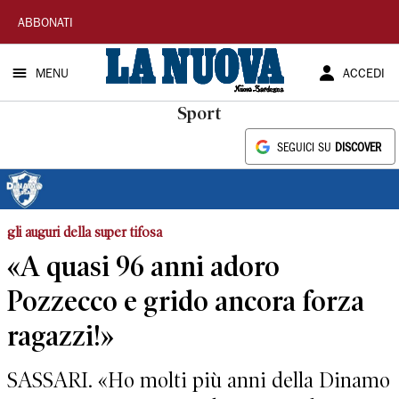
La
ABBONATI
Nuova
MENU
ACCEDI
Sardegna
Sport
SEGUICI SU
DISCOVER
gli auguri della super tifosa
«A quasi 96 anni adoro
Pozzecco e grido ancora forza
ragazzi!»
SASSARI. «Ho molti più anni della Dinamo