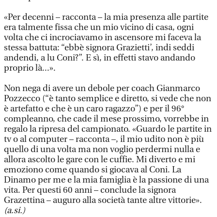
«Per decenni – racconta – la mia presenza alle partite
era talmente fissa che un mio vicino di casa, ogni
volta che ci incrociavamo in ascensore mi faceva la
stessa battuta: “ebbè signora Grazietti’, indi seddi
andendi, a lu Coni?”. E sì, in effetti stavo andando
proprio là...».
Non nega di avere un debole per coach Gianmarco
Pozzecco (“è tanto semplice e diretto, si vede che non
è artefatto e che è un caro ragazzo”) e per il 96°
compleanno, che cade il mese prossimo, vorrebbe in
regalo la ripresa del campionato. «Guardo le partite in
tv o al computer – racconta –, il mio udito non è più
quello di una volta ma non voglio perdermi nulla e
allora ascolto le gare con le cuffie. Mi diverto e mi
emoziono come quando si giocava al Coni. La
Dinamo per me e la mia famiglia è la passione di una
vita. Per questi 60 anni – conclude la signora
Grazettina – auguro alla società tante altre vittorie».
(a.si.)