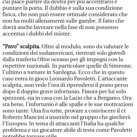
cui piace partire da destra per poi accentrarsi e
puntare la porta. Il dubbio è sulla sua condizione
fisica, che non può essere ottimale considerato che
non ha molti allenamenti sulle gambe. Il fatto che
dovrà anche lavorare nella fase di non possesso
accentua i dubbi del mister.
“Pavo” scalpita.
Oltre al modulo, sono da valutare le
condizioni dei sudamericani, rientrati solo giovedì
dalla trasferta Oltre oceano per gli impegni con la
rispettive nazionali. In particolare quelle di Simeone,
l’ultimo a tornare in Sardegna. Ecco che in questo
caso entra in gioco Leonardo Pavoletti. L’attaccante
scalpita, non vede l’ora di riprendersi il posto perso
dopo il doppio grave infortunio. Finora per lui solo
spezzoni, sia in casa con la Lazio che a Bergamo. Ora
sta bene, l’infortunio è alle spalle e le sue motivazioni
sono tante. Una fra tutte, provare a convincere il ct
Roberto Mancini a inserirlo nel gruppo che giocherà
l’Europeo. In tema di attaccanti l’Italia ha qualche
problema e un giocatore abile di testa come Pavoletti
potrebbe tornare utile.