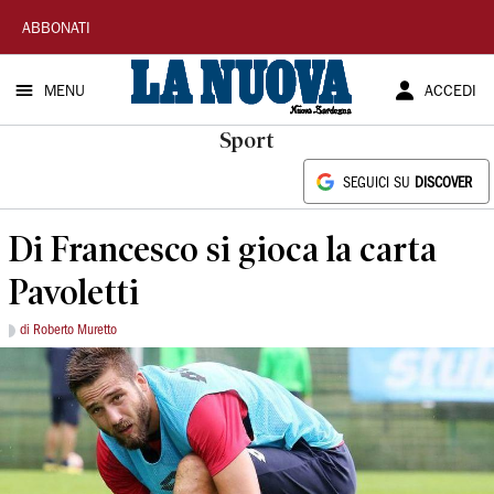
La
ABBONATI
Nuova
MENU
ACCEDI
Sardegna
Sport
SEGUICI SU
DISCOVER
Di Francesco si gioca la carta
Pavoletti
di Roberto Muretto