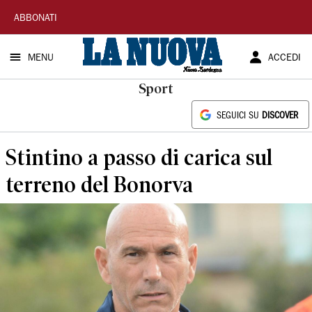
La
ABBONATI
Nuova
MENU
ACCEDI
Sardegna
Sport
SEGUICI SU
DISCOVER
Stintino a passo di carica sul
terreno del Bonorva