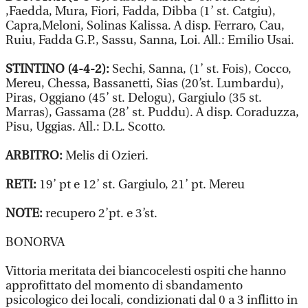
,Faedda, Mura, Fiori, Fadda, Dibba (1’ st. Catgiu),
Capra,Meloni, Solinas Kalissa. A disp. Ferraro, Cau,
Ruiu, Fadda G.P., Sassu, Sanna, Loi. All.: Emilio Usai.
STINTINO (4-4-2):
Sechi, Sanna, (1’ st. Fois), Cocco,
Mereu, Chessa, Bassanetti, Sias (20’st. Lumbardu),
Piras, Oggiano (45’ st. Delogu), Gargiulo (35 st.
Marras), Gassama (28’ st. Puddu). A disp. Coraduzza,
Pisu, Uggias. All.: D.L. Scotto.
ARBITRO:
Melis di Ozieri.
RETI:
19’ pt e 12’ st. Gargiulo, 21’ pt. Mereu
NOTE:
recupero 2’pt. e 3’st.
BONORVA
Vittoria meritata dei biancocelesti ospiti che hanno
approfittato del momento di sbandamento
psicologico dei locali, condizionati dal 0 a 3 inflitto in