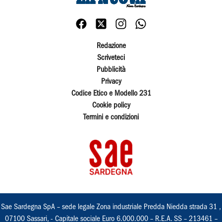
Redazione
Scriveteci
Pubblicità
Privacy
Codice Etico e Modello 231
Cookie policy
Termini e condizioni
Sae Sardegna SpA – sede legale Zona industriale Predda Niedda strada 31 ,
07100 Sassari, - Capitale sociale Euro 6.000.000 – R.E.A. SS – 213461 –