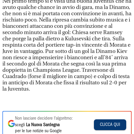
Nel primo tempo si è vista una buona Juventus che ha
avuto qualche chance in avvio di gara, ma la Dinamo,
che non si è mai portata con convinzione in avanti, ha
rischiato poco. Nella ripresa cambia subito musica e i
bianconeri attaccano con più convinzione e al
secondo minuto arriva il gol: Chiesa serve Ramsey
che porge la palla dietro a Kulusevski che tira. Sulla
respinta corta del portiere tap-in vincente di Morata e
Juve in vantaggio. Pur sotto di un gol la Dinamo Kiev
non riesce a impensierire i bianconeri e all’84’ arriva
il secondo gol di Morata che segna così la sua prima
doppietta in Champions League. Traversone di
Cuadrado (forse il migliore in campo) e colpo di testa
in anticipo di Morata che fissa il risultato sul 2-0 per
la Juventus.
Non lasciare decidere l'algoritmo:
CLICCA QUI
scegli
La Nuova Sardegna
per le tue notizie su Google