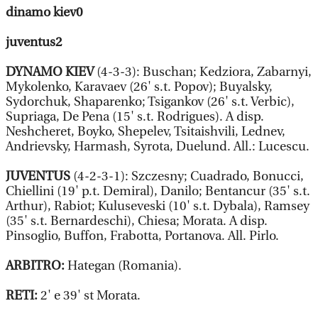
dinamo kiev0
juventus2
DYNAMO KIEV
(4-3-3): Buschan; Kedziora, Zabarnyi,
Mykolenko, Karavaev (26' s.t. Popov); Buyalsky,
Sydorchuk, Shaparenko; Tsigankov (26' s.t. Verbic),
Supriaga, De Pena (15' s.t. Rodrigues). A disp.
Neshcheret, Boyko, Shepelev, Tsitaishvili, Lednev,
Andrievsky, Harmash, Syrota, Duelund. All.: Lucescu.
JUVENTUS
(4-2-3-1): Szczesny; Cuadrado, Bonucci,
Chiellini (19' p.t. Demiral), Danilo; Bentancur (35' s.t.
Arthur), Rabiot; Kuluseveski (10' s.t. Dybala), Ramsey
(35' s.t. Bernardeschi), Chiesa; Morata. A disp.
Pinsoglio, Buffon, Frabotta, Portanova. All. Pirlo.
ARBITRO:
Hategan (Romania).
RETI:
2' e 39' st Morata.