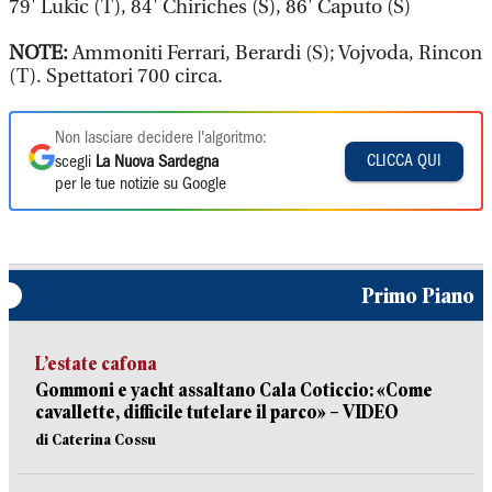
79' Lukic (T), 84' Chiriches (S), 86' Caputo (S)
NOTE:
Ammoniti Ferrari, Berardi (S); Vojvoda, Rincon
(T). Spettatori 700 circa.
Non lasciare decidere l'algoritmo:
CLICCA QUI
scegli
La Nuova Sardegna
per le tue notizie su Google
Primo Piano
L’estate cafona
Gommoni e yacht assaltano Cala Coticcio: «Come
cavallette, difficile tutelare il parco» – VIDEO
di Caterina Cossu