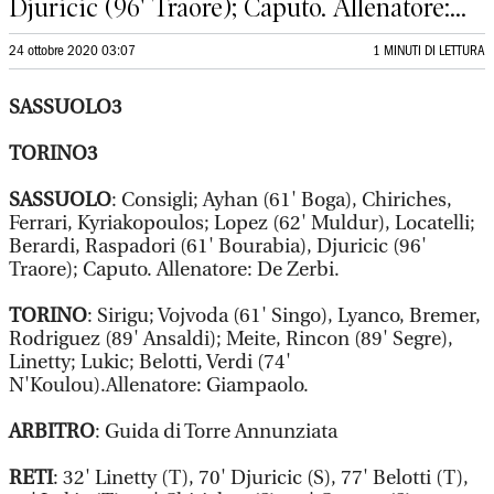
Djuricic (96' Traore); Caputo. Allenatore:...
24 ottobre 2020 03:07
1 MINUTI DI LETTURA
SASSUOLO3
TORINO3
SASSUOLO
: Consigli; Ayhan (61' Boga), Chiriches,
Ferrari, Kyriakopoulos; Lopez (62' Muldur), Locatelli;
Berardi, Raspadori (61' Bourabia), Djuricic (96'
Traore); Caputo. Allenatore: De Zerbi.
TORINO
: Sirigu; Vojvoda (61' Singo), Lyanco, Bremer,
Rodriguez (89' Ansaldi); Meite, Rincon (89' Segre),
Linetty; Lukic; Belotti, Verdi (74'
N'Koulou).Allenatore: Giampaolo.
ARBITRO
: Guida di Torre Annunziata
RETI
: 32' Linetty (T), 70' Djuricic (S), 77' Belotti (T),