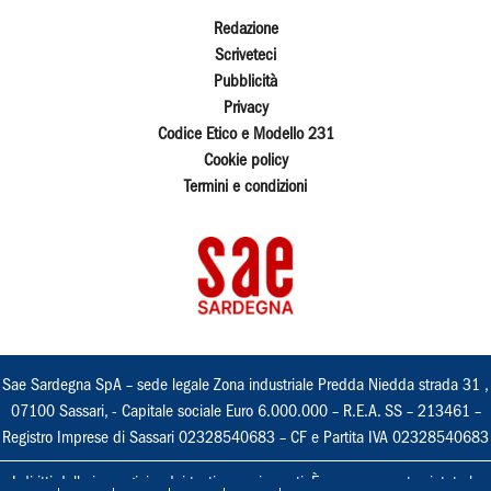
Redazione
Scriveteci
Pubblicità
Privacy
Codice Etico e Modello 231
Cookie policy
Termini e condizioni
Sae Sardegna SpA – sede legale Zona industriale Predda Niedda strada 31 ,
07100 Sassari, - Capitale sociale Euro 6.000.000 – R.E.A. SS – 213461 –
Registro Imprese di Sassari 02328540683 – CF e Partita IVA 02328540683
I diritti delle immagini e dei testi sono riservati. È espressamente vietata la