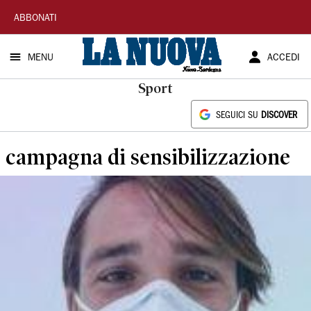
La
ABBONATI
Nuova
MENU
ACCEDI
Sardegna
Sport
SEGUICI SU
DISCOVER
campagna di sensibilizzazione