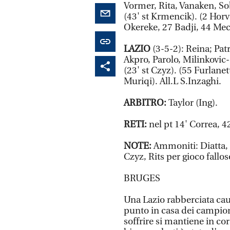
Vormer, Rita, Vanaken, So
(43' st Krmencik). (2 Horv
Okereke, 27 Badji, 44 Mech
LAZIO
(3-5-2): Reina; Pat
Akpro, Parolo, Milinkovic-
(23' st Czyz). (55 Furlanet
Muriqi). All.L S.Inzaghi.
ARBITRO:
Taylor (Ing).
RETI:
nel pt 14' Correa, 4
NOTE:
Ammoniti: Diatta, 
Czyz, Rits per gioco fallos
BRUGES
Una Lazio rabberciata cau
punto in casa dei campion
soffrire si mantiene in cor