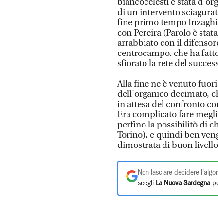
biancocelesti è stata d’org
di un intervento sciagurato
fine primo tempo Inzaghi l
con Pereira (Parolo è stata
arrabbiato con il difensor
centrocampo, che ha fatto
sfiorato la rete del succe
Alla fine ne è venuto fuo
dell'organico decimato, c
in attesa del confronto co
Era complicato fare meglio,
perfino la possibilitò di 
Torino), e quindi ben veng
dimostrata di buon livello
Non lasciare decidere l'algor
scegli
La Nuova Sardegna
pe