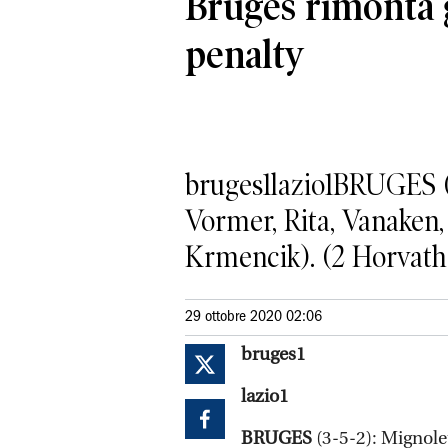
Bruges rimonta 
penalty
bruges1lazio1BRUGES (3
Vormer, Rita, Vanaken, 
Krmencik). (2 Horvath, 
29 ottobre 2020 02:06
bruges1
lazio1
BRUGES
(3-5-2): Mignole