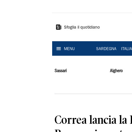
La
Nuova
Sardegna
Sfoglia il quotidiano
MENU
SARDEGNA
ITALI
Sassari
Alghero
Correa lancia la 