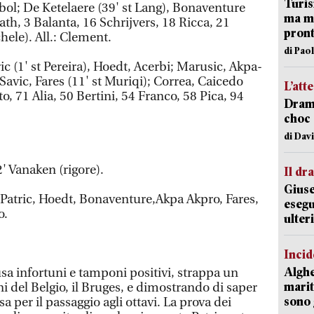
Turis
bol; De Ketelaere (39' st Lang), Bonaventure
ma ma
ath, 3 Balanta, 16 Schrijvers, 18 Ricca, 21
pron
ele). All.: Clement.
di Pao
ric (1' st Pereira), Hoedt, Acerbi; Marusic, Akpa-
Savic, Fares (11' st Muriqi); Correa, Caicedo
L’att
to, 71 Alia, 50 Bertini, 54 Franco, 58 Pica, 94
Dramm
choc 
di Dav
2' Vanaken (rigore).
Il d
Giuse
Patric, Hoedt, Bonaventure,Akpa Akpro, Fares,
esegu
o.
ulter
Incid
Alghe
sa infortuni e tamponi positivi, strappa un
marit
i del Belgio, il Bruges, e dimostrando di saper
sono 
sa per il passaggio agli ottavi. La prova dei