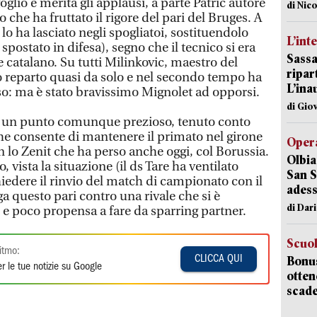
oglio e merita gli applausi, a parte Patric autore
di Nic
 che ha fruttato il rigore del pari del Bruges. A
o ha lasciato negli spogliatoi, sostituendolo
L’int
 spostato in difesa), segno che il tecnico si era
Sassa
e catalano. Su tutti Milinkovic, maestro del
ripar
 reparto quasi da solo e nel secondo tempo ha
L’ina
sso: ma è stato bravissimo Mignolet ad opporsi.
di Gio
ri un punto comunque prezioso, tenuto conto
he consente di mantenere il primato nel girone
Opera
n lo Zenit che ha perso anche oggi, col Borussia.
Olbia
 vista la situazione (il ds Tare ha ventilato
San S
chiedere il rinvio del match di campionato con il
adess
a questo pari contro una rivale che si è
di Dar
 e poco propensa a fare da sparring partner.
Scuo
itmo:
CLICCA QUI
Bonus
r le tue notizie su Google
otten
scade