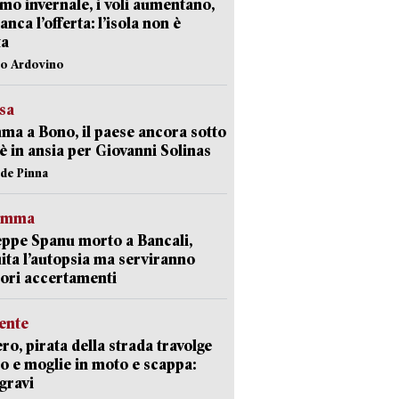
mo invernale, i voli aumentano,
nca l’offerta: l’isola non è
ta
lo Ardovino
esa
a a Bono, il paese ancora sotto
è in ansia per Giovanni Solinas
ide Pinna
ramma
ppe Spanu morto a Bancali,
ita l’autopsia ma serviranno
iori accertamenti
ente
ro, pirata della strada travolge
o e moglie in moto e scappa:
gravi