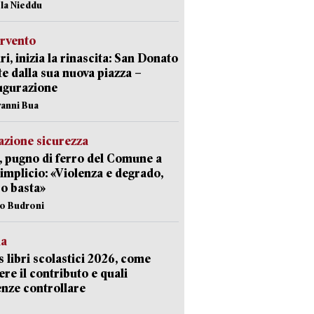
ola Nieddu
ervento
ri, inizia la rinascita: San Donato
te dalla sua nuova piazza –
ugurazione
vanni Bua
zione sicurezza
, pugno di ferro del Comune a
implicio: «Violenza e degrado,
o basta»
io Budroni
la
 libri scolastici 2026, come
ere il contributo e quali
nze controllare