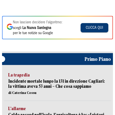
Non lasciare decidere l'algoritmo:
CLICCA QUI
scegli
La Nuova Sardegna
per le tue notizie su Google
Primo Piano
La tragedia
Incidente mortale lungo la 131 in direzione Cagliari:
la vittima aveva 53 anni – Che cosa sappiamo
di Caterina Cossu
L’allarme
Caldo record nell’isola, l’agricoltura è ko: «I ristori