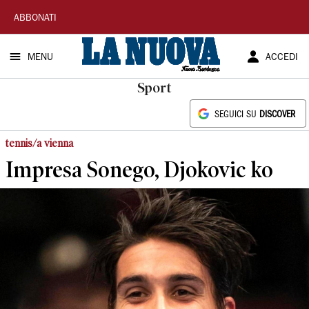
La
ABBONATI
Nuova
MENU
ACCEDI
Sardegna
Sport
SEGUICI SU
DISCOVER
tennis/a vienna
Impresa Sonego, Djokovic ko