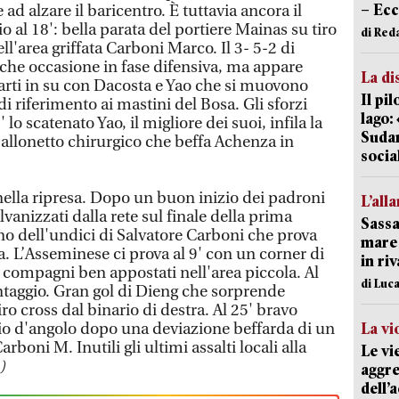
– Ecc
d alzare il baricentro. È tuttavia ancora il
o al 18': bella parata del portiere Mainas su tiro
di Red
ell'area griffata Carboni Marco. Il 3- 5-2 di
lche occasione in fase difensiva, ma appare
La di
arti in su con Dacosta e Yao che si muovono
Il pi
i riferimento ai mastini del Bosa. Gli sforzi
lago:
 lo scatenato Yao, il migliore dei suoi, infila la
Sudam
pallonetto chirurgico che beffa Achenza in
socia
ella ripresa. Dopo un buon inizio dei padroni
L’all
vanizzati dalla rete sul finale della prima
Sassa
orno dell'undici di Salvatore Carboni che prova
mare 
ra. L’Asseminese ci prova al 9' con un corner di
in ri
 compagni ben appostati nell'area piccola. Al
di Luca
vantaggio. Gran gol di Dieng che sorprende
o cross dal binario di destra. Al 25' bravo
lcio d'angolo dopo una deviazione beffarda di un
La vi
boni M. Inutili gli ultimi assalti locali alla
Le vi
)
aggre
dell’