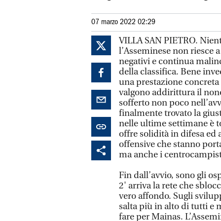
07 marzo 2022 02:29
VILLA SAN PIETRO. Niente
l’Asseminese non riesce a 
negativi e continua malin
della classifica. Bene inve
una prestazione concreta 
valgono addirittura il no
sofferto non poco nell’avv
finalmente trovato la gius
nelle ultime settimane è 
offre solidità in difesa e
offensive che stanno porta
ma anche i centrocampist
Fin dall’avvio, sono gli os
2' arriva la rete che sbloc
vero affondo. Sugli svilup
salta più in alto di tutti 
fare per Mainas. L’Assemin