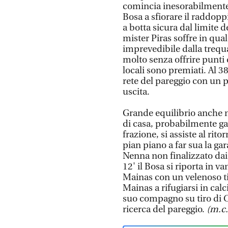
comincia inesorabilmente a
Bosa a sfiorare il raddoppi
a botta sicura dal limite d
mister Piras soffre in qua
imprevedibile dalla trequ
molto senza offrire punti d
locali sono premiati. Al 38'
rete del pareggio con un 
uscita.
Grande equilibrio anche n
di casa, probabilmente gal
frazione, si assiste al rit
pian piano a far sua la ga
Nenna non finalizzato dai
12' il Bosa si riporta in 
Mainas con un velenoso tir
Mainas a rifugiarsi in ca
suo compagno su tiro di Car
ricerca del pareggio.
(m.c.