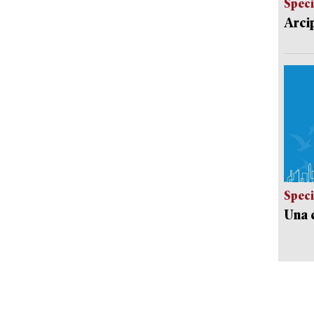
Speci
Arci
Speci
Una c