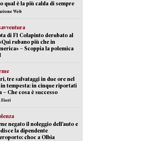
o qual è la più calda di sempre
azione Web
savventura
lota di F1 Colapinto derubato al
 «Qui rubano più che in
erica» – Scoppia la polemica
l
arme
ri, tre salvataggi in due ore nel
in tempesta: in cinque riportati
va – Che cosa è successo
 Fiori
olenza
ene negato il noleggio dell’auto e
disce la dipendente
aeroporto: choc a Olbia