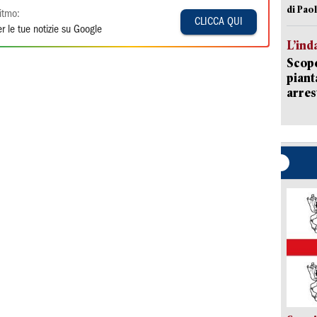
di Pao
itmo:
CLICCA QUI
r le tue notizie su Google
L’ind
Scope
piant
arres