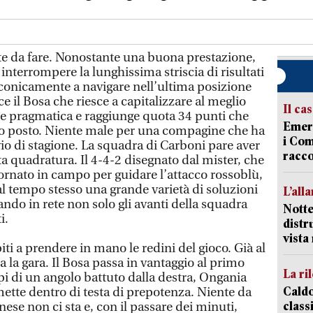
 da fare. Nonostante una buona prestazione,
interrompere la lunghissima striscia di risultati
conicamente a navigare nell’ultima posizione
ce il Bosa che riesce a capitalizzare al meglio
Il ca
e pragmatica e raggiunge quota 34 punti che
Emerg
no posto. Niente male per una compagine che ha
i Com
io di stagione. La squadra di Carboni pare aver
racco
ta quadratura. Il 4-4-2 disegnato dal mister, che
tornato in campo per guidare l’attacco rossoblù,
d al tempo stesso una grande varietà di soluzioni
L’all
ndo in rete non solo gli avanti della squadra
Notte
i.
distr
vist
piti a prendere in mano le redini del gioco. Già al
ca la gara. Il Bosa passa in vantaggio al primo
La ri
pi di un angolo battuto dalla destra, Ongania
Caldo
e mette dentro di testa di prepotenza. Niente da
classi
ese non ci sta e, con il passare dei minuti,