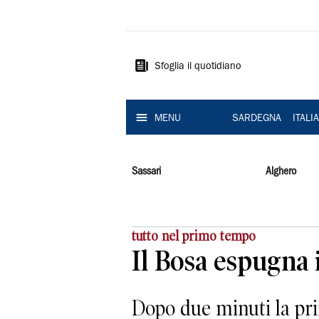
La
Nuova
Sardegna
Sfoglia il quotidiano
MENU
SARDEGNA
ITALI
Sassari
Alghero
tutto nel primo tempo
Il Bosa espugna 
Dopo due minuti la prim