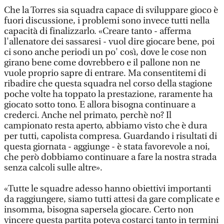
Che la Torres sia squadra capace di sviluppare gioco è
fuori discussione, i problemi sono invece tutti nella
capacità di finalizzarlo. «Creare tanto - afferma
l'allenatore dei sassaresi - vuol dire giocare bene, poi
ci sono anche periodi un po' così, dove le cose non
girano bene come dovrebbero e il pallone non ne
vuole proprio sapre di entrare. Ma consentitemi di
ribadire che questa squadra nel corso della stagione
poche volte ha toppato la prestazione, raramente ha
giocato sotto tono. E allora bisogna continuare a
crederci. Anche nel primato, perchè no? Il
campionato resta aperto, abbiamo visto che è dura
per tutti, capolista compresa. Guardando i risultati di
questa giornata - aggiunge - è stata favorevole a noi,
che però dobbiamo continuare a fare la nostra strada
senza calcoli sulle altre».
«Tutte le squadre adesso hanno obiettivi importanti
da raggiungere, siamo tutti attesi da gare complicate e
insomma, bisogna sapersela giocare. Certo non
vincere questa partita poteva costarci tanto in termini