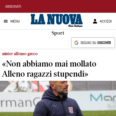
La
ABBONATI
Nuova
MENU
ACCEDI
Sardegna
Sport
SEGUICI SU
DISCOVER
mister alfonso greco
«Non abbiamo mai mollato
Alleno ragazzi stupendi»