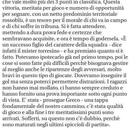
che vale molto più dei 3 punti in classifica. Questa
vittoria, meritata per gioco e numero di opportunità
per segnare, con un netto predominio territoriale
rossoblù, è un tesoro per il morale di chi va in campo
e di chi soffre in tribuna. Si è fatta attendere,
mettendo a dura prova fede e certezze che
sembravano acquisite, e ora è tempo di godersela. «È
un successo figlio del carattere della squadra - dice
infatti il mister torresino - e ha premiato quanto si è
fatto. Potevamo ipotecarlo già nel primo tempo, poi le
cose si sono fatte più difficili perchè bisognava gestire
al meglio anche le ripartenze degli avversari, molto
bravi in questo tipo di giocate. Dovevamo inseguire il
gol ma senza poterci permettere distrazioni. I ragazzi
non hanno mai mollato, ci hanno sempre creduto e
hanno fornito una prova importante sotto ogni punto
di vista. E' stata - prosegue Greco - una tappa
fondamentale del nostro cammino, c'è stata qualità
di gioco e alla fine i tre meritatissimi punti sono
arrivati. Sofferti, su questo non c’è dubbio, perchè
sono maturati negli ultimi spiccioli di partita».