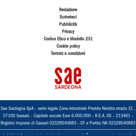
Redazione
Scriveteci
Pubblicità
Privacy
Codice Etico e Modello 231
Cookie policy
Termini e condizioni
Sae Sardegna SpA – sede legale Zona industriale Predda Niedda strada 31 ,
07100 Sassari, - Capitale sociale Euro 6.000.000 – R.E.A. SS – 213461 –
Registro Imprese di Sassari 02328540683 – CF e Partita IVA 02328540683
I diritti delle immagini e dei testi sono riservati. È espressamente vietata la