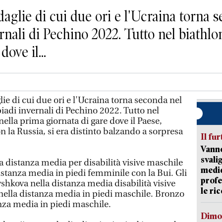
lie di cui due ori e l'Ucraina torna 
rnali di Pechino 2022. Tutto nel biathl
ove il...
 di cui due ori e l'Ucraina torna seconda nel
iadi invernali di Pechino 2022. Tutto nel
ella prima giornata di gare dove il Paese,
n la Russia, si era distinto balzando a sorpresa
Il fur
Vanno
svali
lla distanza media per disabilità visive maschile
medic
stanza media in piedi femminile con la Bui. Gli
profe
shkova nella distanza media disabilità visive
le ric
ella distanza media in piedi maschile. Bronzo
anza media in piedi maschile.
Dimo