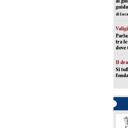
al giu
guida
di Luca
Valig
Parla
tra l
dove 
Il d
Si tuf
fonda