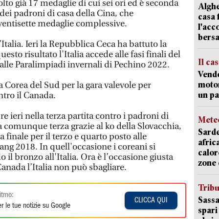
olto già 17 medaglie di cui sei ori ed è seconda
Alghe
 dei padroni di casa della Cina, che
casa 
 ventisette medaglie complessive.
l'acc
bersa
Italia. Ieri la Repubblica Ceca ha battuto la
esto risultato l'Italia accede alle fasi finali del
Il ca
alle Paralimpiadi invernali di Pechino 2022.
Vend
motor
a Corea del Sud per la gara valevole per
un pa
ntro il Canada.
re ieri nella terza partita contro i padroni di
Mete
a comunque terza grazie al ko della Slovacchia,
Sarde
lla finale per il terzo e quarto posto alle
afric
ng 2018. In quell'occasione i coreani si
calor
 il bronzo all'Italia. Ora è l’occasione giusta
zone 
 Canada l’Italia non può sbagliare.
Trib
itmo:
Sassa
CLICCA QUI
r le tue notizie su Google
spari