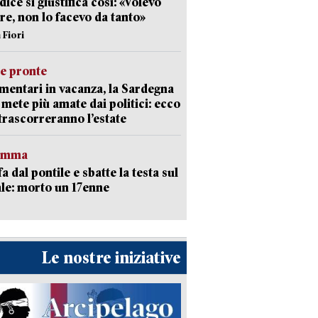
dice si giustifica così: «Volevo
re, non lo facevo da tanto»
 Fiori
ie pronte
mentari in vacanza, la Sardegna
e mete più amate dai politici: ecco
trascorreranno l’estate
ramma
fa dal pontile e sbatte la testa sul
le: morto un 17enne
Le nostre iniziative