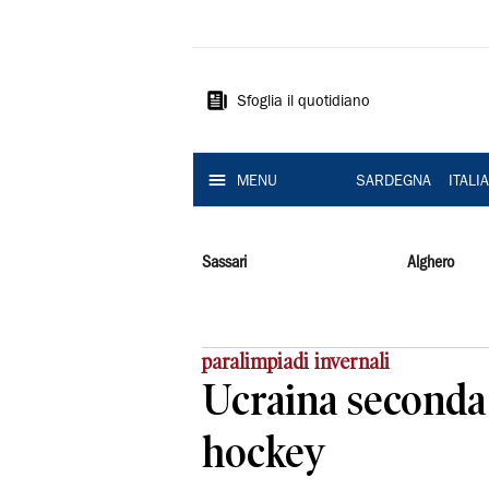
La
Nuova
Sardegna
Sfoglia il quotidiano
MENU
SARDEGNA
ITALI
Sassari
Alghero
paralimpiadi invernali
Ucraina seconda n
hockey