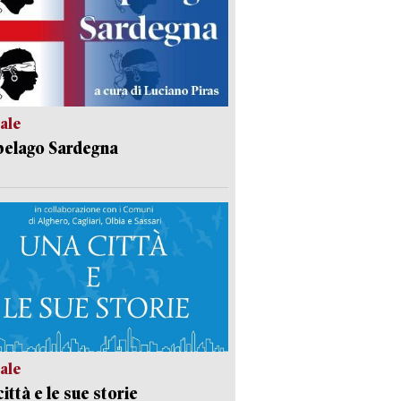
ale
pelago Sardegna
ale
ittà e le sue storie