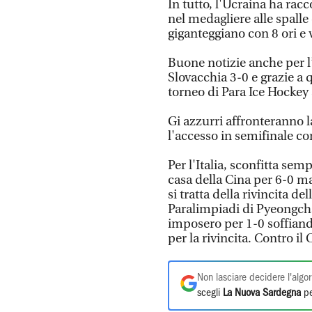
In tutto, l'Ucraina ha racc
nel medagliere alle spalle
giganteggiano con 8 ori e
Buone notizie anche per l’
Slovacchia 3-0 e grazie a qu
torneo di Para Ice Hockey 
Gi azzurri affronteranno l
l'accesso in semifinale co
Per l'Italia, sconfitta semp
casa della Cina per 6-0 m
si tratta della rivincita de
Paralimpiadi di Pyeongcha
imposero per 1-0 soffiando
per la rivincita. Contro il
Non lasciare decidere l'algor
scegli
La Nuova Sardegna
pe