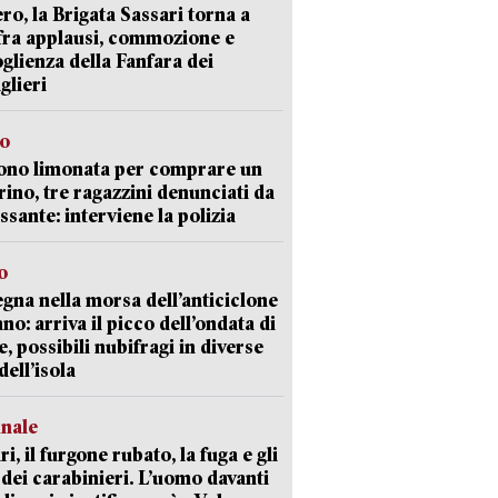
ro, la Brigata Sassari torna a
fra applausi, commozione e
oglienza della Fanfara dei
glieri
so
ono limonata per comprare un
ino, tre ragazzini denunciati da
ssante: interviene la polizia
o
gna nella morsa dell’anticiclone
ano: arriva il picco dell’ondata di
e, possibili nubifragi in diverse
dell’isola
unale
ri, il furgone rubato, la fuga e gli
 dei carabinieri. L’uomo davanti