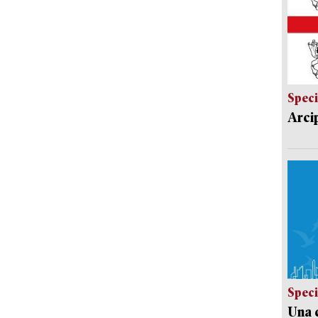
Speci
Arci
Speci
Una c