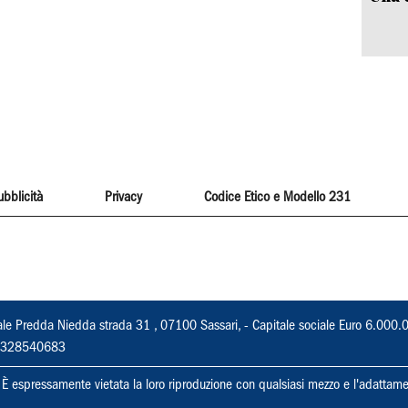
ubblicità
Privacy
Codice Etico e Modello 231
ale Predda Niedda strada 31 , 07100 Sassari, - Capitale sociale Euro 6.000.
 02328540683
ti. È espressamente vietata la loro riproduzione con qualsiasi mezzo e l'adattame