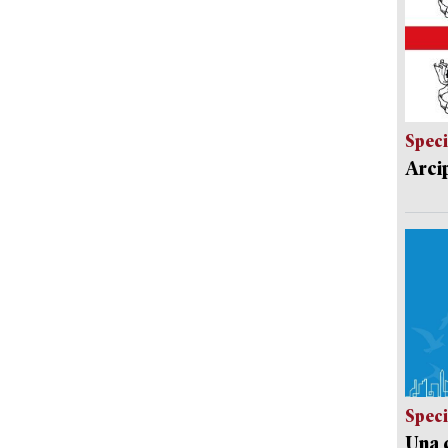
Speci
Arci
Speci
Una c