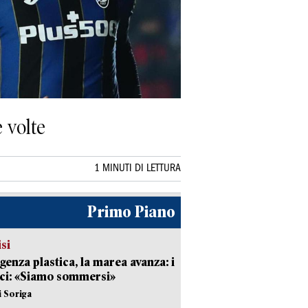
 volte
1 MINUTI DI LETTURA
Primo Piano
isi
enza plastica, la marea avanza: i
ci: «Siamo sommersi»
i Soriga