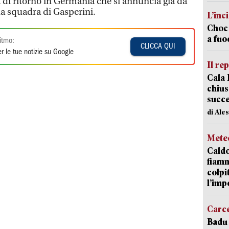
a di ritorno in Germania che si annuncia già da
a squadra di Gasperini.
L’inc
Choc 
a fuo
itmo:
CLICCA QUI
r le tue notizie su Google
Il re
Cala 
chius
succ
di Ale
Mete
Caldo
fiamm
colpi
l’imp
Carc
Badu 