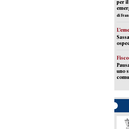
per i
emerg
di Fran
L’em
Sassa
osped
Fisco
Pausa
uno s
comun