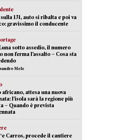
idente
sulla 131, auto si ribalta e poi va
co: gravissimo il conducente
portage
Luna sotto assedio, il numero
o non ferma l’assalto – Cosa sta
edendo
ssandro Mele
o
 africano, attesa una nuova
ata: l’isola sarà la regione più
ta – Quando è prevista
ennata
ere
‘e Carros, procede il cantiere