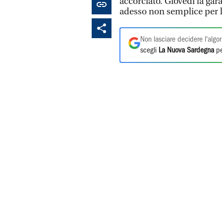
accorciato. Giovedì la gar
adesso non semplice per l
Non lasciare decidere l'algor
scegli
La Nuova Sardegna
pe