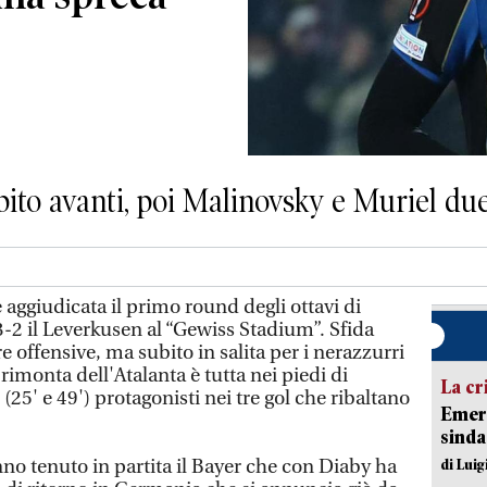
ito avanti, poi Malinovsky e Muriel due
aggiudicata il primo round degli ottavi di
2 il Leverkusen al “Gewiss Stadium”. Sfida
e offensive, ma subito in salita per i nerazzurri
 rimonta dell'Atalanta è tutta nei piedi di
La cr
(25' e 49') protagonisti nei tre gol che ribaltano
Emerg
sinda
no tenuto in partita il Bayer che con Diaby ha
di Luig