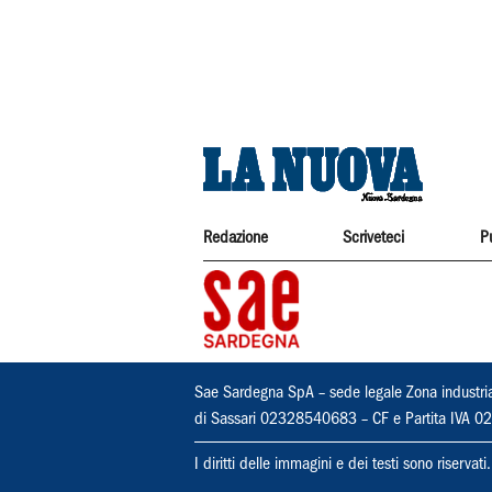
Redazione
Scriveteci
P
Sae Sardegna SpA – sede legale Zona industri
di Sassari 02328540683 – CF e Partita IVA
I diritti delle immagini e dei testi sono riserva