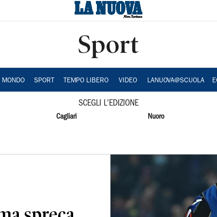
Sport
A MONDO
SPORT
TEMPO LIBERO
VIDEO
LANUOVA@SCUOLA
E
SCEGLI L'EDIZIONE
Cagliari
Nuoro
 ma spreca