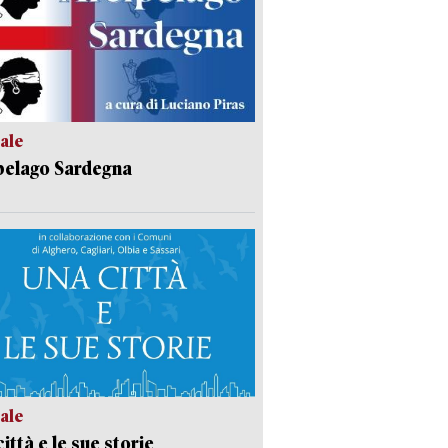
ale
pelago Sardegna
ale
ittà e le sue storie