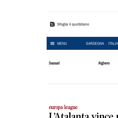
La
Nuova
Sardegna
Sfoglia il quotidiano
MENU
SARDEGNA
ITALI
Sassari
Alghero
europa league
L’Atalanta vince