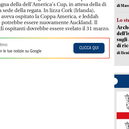
na della dell'America's Cup, in attesa della di
di Mas
 sede della regata. In lizza Cork (Irlanda),
à aveva ospitato la Coppa America, e Jeddah
Lo st
e potrebbe essere nuovamente Auckland. Il
Arche
di ospitanti dovrebbe essere svelato il 31 marzo.
dell’
sugli
di ri
itmo:
CLICCA QUI
r le tue notizie su Google
di Ile