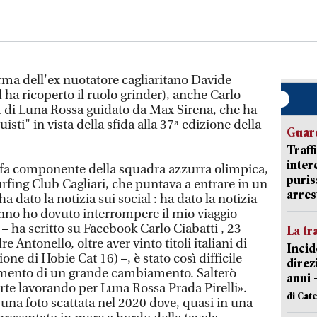
ma dell'ex nuotatore cagliaritano Davide
ha ricoperto il ruolo grinder), anche Carlo
 di Luna Rossa guidato da Max Sirena, che ha
sti" in vista della sfida alla 37ª edizione della
Guard
Traff
inter
 fa componente della squadra azzurra olimpica,
puris
rfing Club Cagliari, che puntava a entrare in un
arres
a dato la notizia sui social : ha dato la notizia
nno ho dovuto interrompere il mio viaggio
– ha scritto su Facebook Carlo Ciabatti , 23
La tr
re Antonello, oltre aver vinto titoli italiani di
Incid
ne di Hobie Cat 16) –, è stato così difficile
direz
momento di un grande cambiamento. Salterò
anni 
arte lavorando per Luna Rossa Prada Pirelli».
di Cat
una foto scattata nel 2020 dove, quasi in una