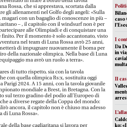
 presentato in mare a bordo della tavola
Polit
na Rossa, che si apprestava, scortata dalla
re gli allenamenti nel Golfo degli angeli: «Sulla
Bilan
ò, magari con un bagaglio di conoscenze in più –
caso 
iaritano – , il capitolo con il windsurf non è per
l’Ese
 partecipare alle Olimpiadi e di conquistare una
finito. Per il momento è solo accantonato, visto
I con
vventura nel team di Luna Rossa avrò 25 anni,
Da Du
metterà di impugnare nuovamente il boma per
in vi
giro della nazionale olimpica. Nella base di Luna
cavia
'equipaggio ma avrò un ruolo a terra».
mult
es di tutto rispetto, sia con la tavola
e con quella olimpica Rs:x, sostituita oggi
Il ca
 a Parigi 2024. A 15 anni, con la tavola giovanile
Valle
mpionato mondiale a Brest, in Bretagna. Con la
mentr
ito sul terzo gradino del podio all'Europeo di
arres
che a diverse regate della Coppa del mondo:
alirò ancora, il capitolo non è chiuso ma adesso
L’all
a di Luna Rossa».
Caldo
ale della base cagliaritana si lavora per
ko: «