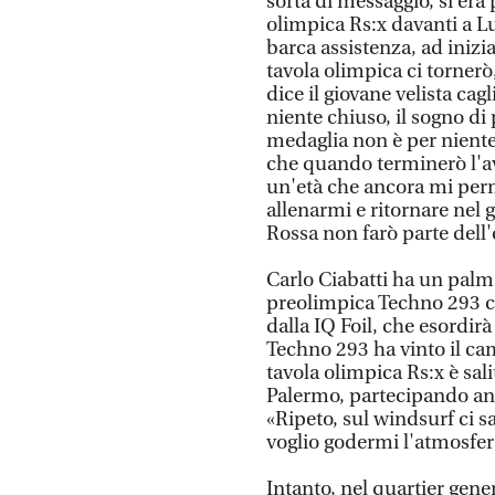
sorta di messaggio, si era
olimpica Rs:x davanti a Lu
barca assistenza, ad inizia
tavola olimpica ci torner
dice il giovane velista cagl
niente chiuso, il sogno di
medaglia non è per niente 
che quando terminerò l'a
un'età che ancora mi per
allenarmi e ritornare nel 
Rossa non farò parte dell
Carlo Ciabatti ha un palmar
preolimpica Techno 293 ch
dalla IQ Foil, che esordirà
Techno 293 ha vinto il ca
tavola olimpica Rs:x è sal
Palermo, partecipando an
«Ripeto, sul windsurf ci s
voglio godermi l'atmosfer
Intanto, nel quartier gener