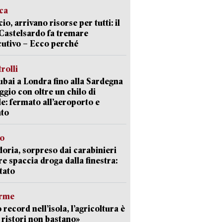
ica
cio, arrivano risorse per tutti: il
Castelsardo fa tremare
cutivo – Ecco perché
trolli
bai a Londra fino alla Sardegna
aggio con oltre un chilo di
le: fermato all’aeroporto e
ato
so
doria, sorpreso dai carabinieri
e spaccia droga dalla finestra:
tato
arme
 record nell’isola, l’agricoltura è
I ristori non bastano»