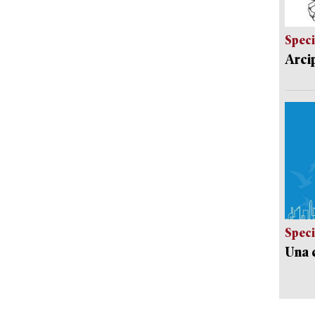
Speci
Arci
Speci
Una c