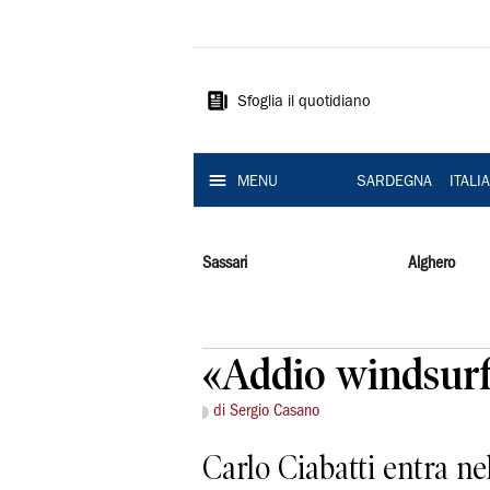
La
Nuova
Sardegna
Sfoglia il quotidiano
MENU
SARDEGNA
ITALI
Sassari
Alghero
«Addio windsurf,
di Sergio Casano
Carlo Ciabatti entra n