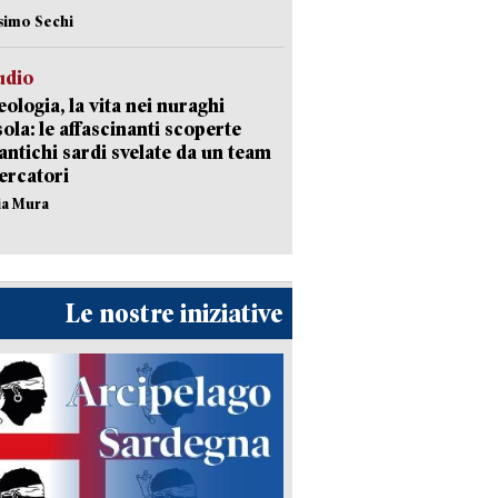
simo Sechi
udio
ologia, la vita nei nuraghi
isola: le affascinanti scoperte
 antichi sardi svelate da un team
cercatori
nia Mura
Le nostre iniziative