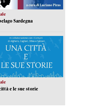
ale
pelago Sardegna
ale
ittà e le sue storie