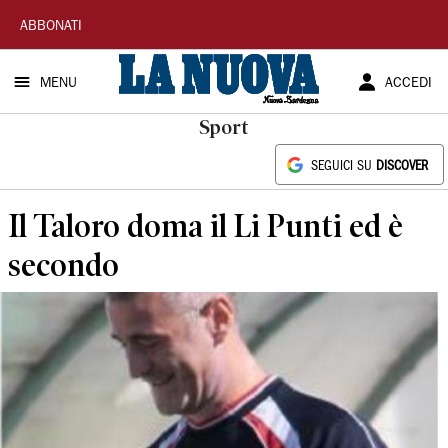
La
ABBONATI
Nuova
MENU
ACCEDI
Sardegna
Sport
SEGUICI SU
DISCOVER
Il Taloro doma il Li Punti ed è
secondo