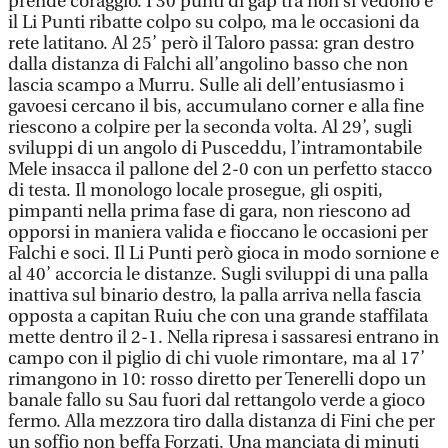
prende coraggio. I 30 punti di gap tra non si vedono e
il Li Punti ribatte colpo su colpo, ma le occasioni da
rete latitano. Al 25’ però il Taloro passa: gran destro
dalla distanza di Falchi all’angolino basso che non
lascia scampo a Murru. Sulle ali dell’entusiasmo i
gavoesi cercano il bis, accumulano corner e alla fine
riescono a colpire per la seconda volta. Al 29’, sugli
sviluppi di un angolo di Pusceddu, l’intramontabile
Mele insacca il pallone del 2-0 con un perfetto stacco
di testa. Il monologo locale prosegue, gli ospiti,
pimpanti nella prima fase di gara, non riescono ad
opporsi in maniera valida e fioccano le occasioni per
Falchi e soci. Il Li Punti però gioca in modo sornione e
al 40’ accorcia le distanze. Sugli sviluppi di una palla
inattiva sul binario destro, la palla arriva nella fascia
opposta a capitan Ruiu che con una grande staffilata
mette dentro il 2-1. Nella ripresa i sassaresi entrano in
campo con il piglio di chi vuole rimontare, ma al 17’
rimangono in 10: rosso diretto per Tenerelli dopo un
banale fallo su Sau fuori dal rettangolo verde a gioco
fermo. Alla mezzora tiro dalla distanza di Fini che per
un soffio non beffa Forzati. Una manciata di minuti