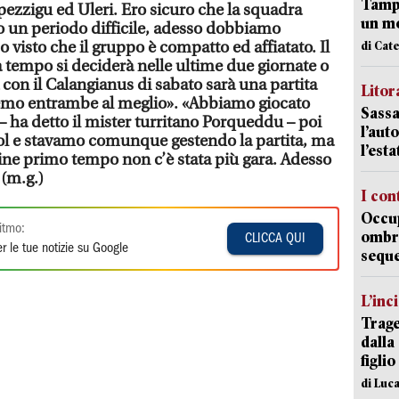
Tampo
zzigu ed Uleri. Ero sicuro che la squadra
un mo
o un periodo difficile, adesso dobbiamo
 visto che il gruppo è compatto ed affiatato. Il
di Cat
tempo si deciderà nelle ultime due giornate o
a con il Calangianus di sabato sarà una partita
Litora
emo entrambe al meglio». «Abbiamo giocato
Sassa
– ha detto il mister turritano Porqueddu – poi
l’auto
ol e stavamo comunque gestendo la partita, ma
l’est
fine primo tempo non c’è stata più gara. Adesso
 (m.g.)
I con
Occup
itmo:
ombrel
CLICCA QUI
r le tue notizie su Google
sequ
L’inc
Trage
dalla
figlio
di Luca