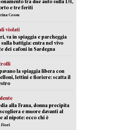
namento tra due auto sulla 131,
rto e tre feriti
erina Cossu
li violati
ri, va in spiaggia e parcheggia
 sulla battigia: entra nel vivo
ate dei cafoni in Sardegna
trolli
avano la spiaggia libera con
loni, lettini e fioriere: scatta il
estro
idente
dia alla Frana, donna precipita
 scogliera e muore davanti al
 e al nipote: ecco chi è
 Fiori