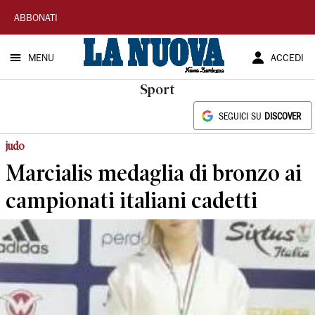
La
ABBONATI
Nuova
MENU
ACCEDI
Sardegna
Sport
SEGUICI SU
DISCOVER
judo
Marcialis medaglia di bronzo ai
campionati italiani cadetti