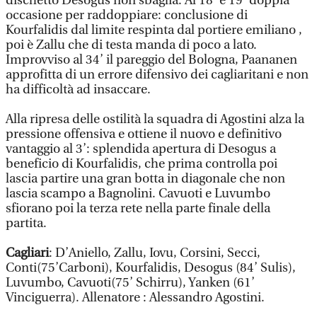
dischetto Desogus non sbaglia. Al 18’ e 19’ doppia
occasione per raddoppiare: conclusione di
Kourfalidis dal limite respinta dal portiere emiliano ,
poi è Zallu che di testa manda di poco a lato.
Improvviso al 34’ il pareggio del Bologna, Paananen
approfitta di un errore difensivo dei cagliaritani e non
ha difficoltà ad insaccare.
Alla ripresa delle ostilità la squadra di Agostini alza la
pressione offensiva e ottiene il nuovo e definitivo
vantaggio al 3’: splendida apertura di Desogus a
beneficio di Kourfalidis, che prima controlla poi
lascia partire una gran botta in diagonale che non
lascia scampo a Bagnolini. Cavuoti e Luvumbo
sfiorano poi la terza rete nella parte finale della
partita.
Cagliari
: D’Aniello, Zallu, Iovu, Corsini, Secci,
Conti(75’Carboni), Kourfalidis, Desogus (84’ Sulis),
Luvumbo, Cavuoti(75’ Schirru), Yanken (61’
Vinciguerra). Allenatore : Alessandro Agostini.