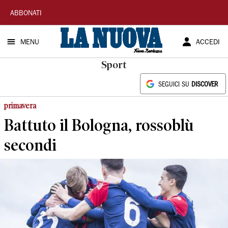
La
ABBONATI
Nuova
MENU
ACCEDI
Sardegna
Sport
SEGUICI SU
DISCOVER
primavera
Battuto il Bologna, rossoblù
secondi