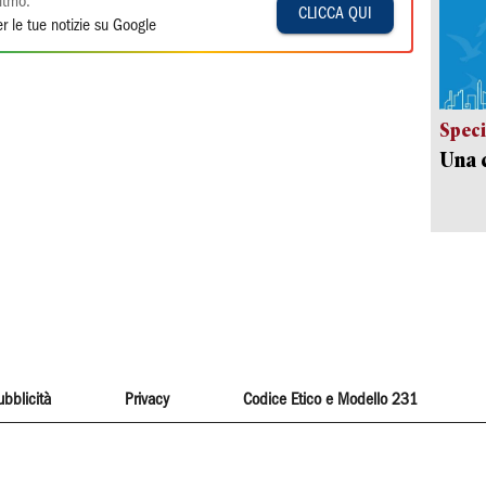
itmo:
CLICCA QUI
r le tue notizie su Google
Speci
Una c
ubblicità
Privacy
Codice Etico e Modello 231