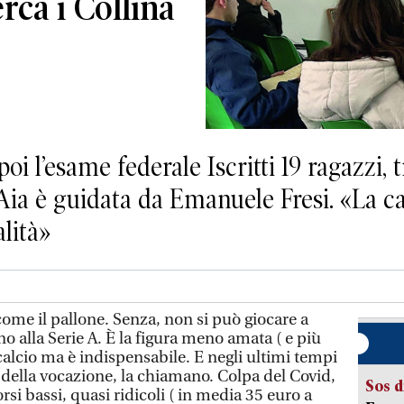
erca i Collina
oi l’esame federale Iscritti 19 ragazzi,
Aia è guidata da Emanuele Fresi. «La car
lità»
 come il pallone. Senza, non si può giocare a
no alla Serie A. È la figura meno amata ( e più
alcio ma è indispensabile. E negli ultimi tempi
isi della vocazione, la chiamano. Colpa del Covid,
Sos d
si bassi, quasi ridicoli ( in media 35 euro a