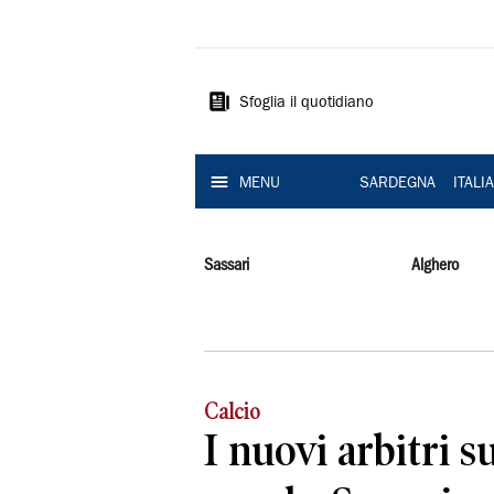
La
Nuova
Sardegna
Sfoglia il quotidiano
MENU
SARDEGNA
ITALI
Sassari
Alghero
Calcio
I nuovi arbitri s