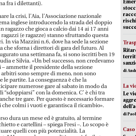
Emerg
 fra i dilettanti).
stocc
racco
nare la crisi, l’Aia, l’Associazione nazionale
risch
stema inglese introducendo la strada del doppio
succ
n ragazzo che gioca a calcio dai 14 ai 17 anni
 ragazzi (e ragazze) stanno sfruttando questa
ri. In via Mazzini n.6, dove ha sede la sezione
Trasp
la che sforna i direttori di gara del futuro. Al
Ritar
gurato una settimana fa, si sono iscritti ben 19
terri
laudia e Silvia. «Un bel successo, non credevamo
sanzi
tti – ammette il presidente della sezione
di And
i arbitri sono sempre di meno, non sono
te le partite. La conseguenza è che la
La vi
ticipare numerose gare al sabato in modo da
di “sdoppiarsi” con la domenica. C’ è chi tra
Le vi
anche tre gare. Per questo è necessario formare
aggre
 che colmi i vuoti e garantisca il ricambio».
dell’
di Pao
corso dura un mese ed è gratuito, al termine
chietto e cartellini – spiega Fresi –. Lo scopo è
Caso
duare quelli con più potenzialità. La