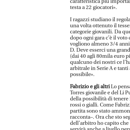
caratteristica più importa
testa a 22 giocatori».
I ragazzi studiano il rego
una volta ottenuto il tess
categorie giovanili. Da q
dopo ogni gara c’è il voto
vogliono almeno 3/4 anni –
D. Deve esserci una grande
(dai 40 agli 80mila euro pi
qualcuno dei nostri ce l’ha
arbitrale in Serie A e tant
possibile».
Fabrizio e gli altri
Lo pensan
Torres giovanile e del Li Pu
della possibilità di tenere 
rossi o gialli. Come Fabri
partita sono stato ammoni
racconta–. Ora che sto se
dell’arbitro ho capito che
servirà anche a livello 