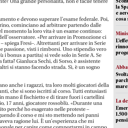
Scont
nte? Una grande personalità, non è facile tenere
la Sp
e aer
cosa 
lamento e devono superare l’esame federale. Poi,
erino, cominciano ad arbitrare partendo dalle
uel momento la loro vita è un esame continuo:
Mini
 dell’osservatore. «Per arrivare in Promozione ci
L’eff
 spiega Fresi–. Altrettanti per arrivare in Serie
rinno
 passione, visti i rimborsi. Uno stipendio vero
proge
ù i bonus a partita) si vede solo in Serie A. Se
 fatta? Gianluca Sechi, di Sorso, è assistente
i altri si stanno facendo strada. Sì, è un sogno
Abba
Svolt
parch
o anche i ragazzi, tra loro molti giocatori della
mare: 
nti, che si sono iscritti al corso. Tutti entusiasti
in mano il fischietto e di tirare fuori i cartellini
La d
zio, 17 anni, giocatore rossoblù. «Durante una
Emerg
to perché ho esagerato nelle proteste –
1.500
guendo il corso e mi sto mettendo nei panni
pensi
 aveva ragione lui. È un’esperienza che mi
personale per capire come comportarmi in campo