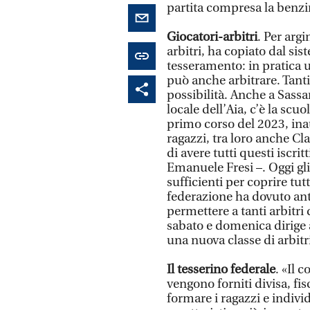
partita compresa la benzina
Giocatori-arbitri
. Per argi
arbitri, ha copiato dal si
tesseramento: in pratica u
può anche arbitrare. Tanti
possibilità. Anche a Sassa
locale dell’Aia, c’è la scuo
primo corso del 2023, inau
ragazzi, tra loro anche C
di avere tutti questi iscri
Emanuele Fresi –. Oggi gl
sufficienti per coprire tut
federazione ha dovuto an
permettere a tanti arbitri 
sabato e domenica dirige 
una nuova classe di arbitri
Il
tesserino federale
. «Il 
vengono forniti divisa, fis
formare i ragazzi e indivi