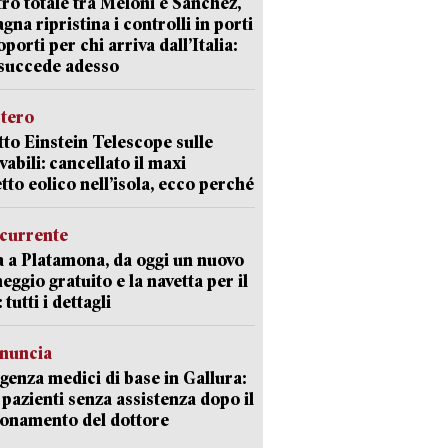
ro totale tra Meloni e Sanchez,
agna ripristina i controlli in porti
oporti per chi arriva dall’Italia:
succede adesso
stero
etto Einstein Telescope sulle
vabili: cancellato il maxi
tto eolico nell’isola, ecco perché
currente
a a Platamona, da oggi un nuovo
eggio gratuito e la navetta per il
tutti i dettagli
enuncia
enza medici di base in Gallura:
 pazienti senza assistenza dopo il
onamento del dottore