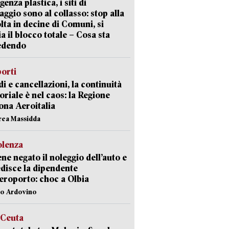
enza plastica, i siti di
aggio sono al collasso: stop alla
lta in decine di Comuni, si
ia il blocco totale – Cosa sta
edendo
orti
di e cancellazioni, la continuità
toriale è nel caos: la Regione
ona Aeroitalia
rea Massidda
olenza
ene negato il noleggio dell’auto e
disce la dipendente
aeroporto: choc a Olbia
lo Ardovino
 Ceuta