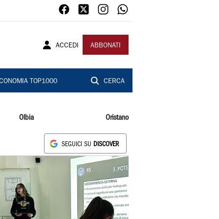
ACCEDI
ABBONATI
CONOMIA TOP1000
CERCA
Olbia
Oristano
SEGUICI SU
DISCOVER