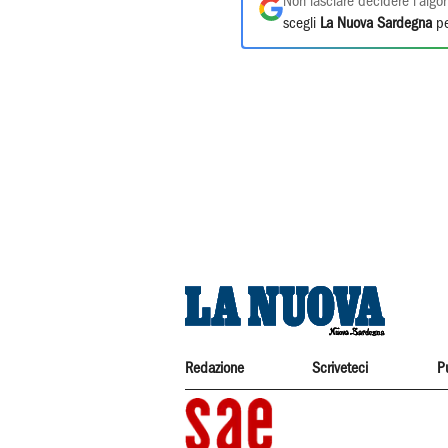
Non lasciare decidere l'algor
scegli
La Nuova Sardegna
pe
Redazione
Scriveteci
P